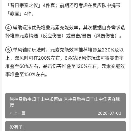
「昔日宗室之仪」4件套；前期还可考虑在反应队中携带
「教官」4件。
④.辅助玩法优先堆叠元素充能效率，其次根据自身需求选
择堆叠元素精通（反应伤害）或暴击/暴伤（风伤伤害）。
⑤.单风辅助玩法时，元素充能效率推荐堆叠至230%及以
上，双风时可在200%左右；6命站场风伤玩法可将暴击率
堆叠至60%左右，暴击伤害堆叠至120%左右，元素充能效
率堆叠至150%左右。
原神身后事归于山中如何做 原神身后事归于山中任务在哪
接
« 上一篇
2026-07-03
没有了！