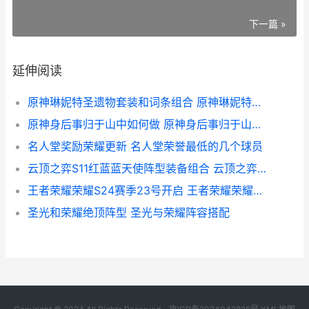
下一篇 »
延伸阅读
原神琳妮特圣遗物套装和词条组合 原神琳妮特圣遗物及武器搭配
原神身后事归于山中如何做 原神身后事归于山中任务在哪接
名人堂奖励荣耀更新 名人堂荣誉最低的几个球员
云顶之弈S11红蓝蓝天使阵型装备组合 云顶之弈s11攻略
王者荣耀荣耀S24赛季23号开启 王者荣耀荣耀典藏
圣光和荣耀绝顶阵型 圣光与荣耀阵容搭配