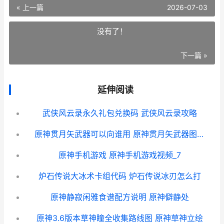
« 上一篇
2026-07-03
没有了！
下一篇 »
延伸阅读
武侠风云录永久礼包兑换码 武侠风云录攻略
原神贯月矢武器可以向谁用 原神贯月矢武器图纸获取
原神手机游戏 原神手机游戏视频_7
炉石传说大冰术卡组代码 炉石传说冰刃怎么打
原神静寂闲雅食谱配方说明 原神僻静处
原神3.6版本草神瞳全收集路线图 原神草神立绘