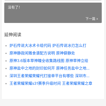
没有了！
下一篇 »
延伸阅读
炉石传说大冰术卡组代码 炉石传说冰刃怎么打
原神静寂闲雅食谱配方说明 原神僻静处
原神3.6版本草神瞳全收集路线图 原神草神立绘
原神盐中之地的封印如何开 原神任务盐中之地遗迹入口
深圳王者荣耀荣耀代打接单平台有哪些 深圳市王者荣耀科技有限公司
王者荣耀荣耀s31赛季升级时间 王者荣耀荣耀之章