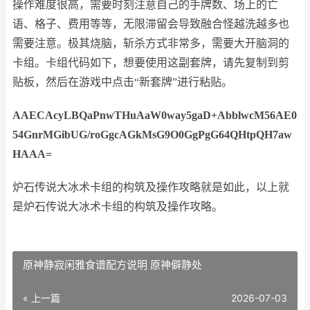
操作难度很高，需要时刻注意自己的手牌数、场上的亡
语、格子、费用等等，无限滞留会导致融合怪越洗越多也
需要注意。极其烧脑，斩杀方式非常多，需要大开脑洞的
卡组。卡组代码如下，想要使用这副套牌，请先复制到剪
贴板，然后在游戏中点击“新套牌”进行粘贴。
AAECAcyLBQaPnwTHuAaW0way5gaD+AbblwcM56AE0
54GnrMGibUG/roGgcAGkMsG9O0GgPgG64QHtpQH7aw
HAAA=
炉石传说大冰术卡组的构筑及操作攻略就是如此，以上就
是炉石传说大冰术卡组的构筑及操作攻略。
原神静寂闲雅食谱配方说明 原神僻静处
« 上一篇
2026-07-03