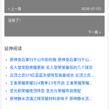
« 上一篇
2026-07-03
没有了！
下一篇 »
延伸阅读
原神身后事归于山中如何做 原神身后事归于山中任务在哪接
名人堂奖励荣耀更新 名人堂荣誉最低的几个球员
云顶之弈S11红蓝蓝天使阵型装备组合 云顶之弈s11攻略
王者荣耀荣耀S24赛季23号开启 王者荣耀荣耀典藏
圣光和荣耀绝顶阵型 圣光与荣耀阵容搭配
原神静水流涌之辉突破材料是啥子 原神静水流涌之辉是谁的专武