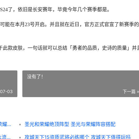
S24了，依旧是长安赛年，毕竟今年几个赛季都是。
可能在本月23号开启。并且就在近日，官方正式官宣了新赛季
对于此款皮肤，一句话就可以总结「勇者的品质，史诗的质量」并
没有了！
-07-03
下一篇 
王者荣耀荣耀S24赛季23号开启 王者荣耀荣耀典藏
圣光和荣耀绝顶阵型 圣光与荣耀阵容搭配
原神静水流涌之辉突破材料是啥子 原神静水流涌之辉是谁的专武
攻城天下15资质武将必练哪个 攻城天下值得玩吗