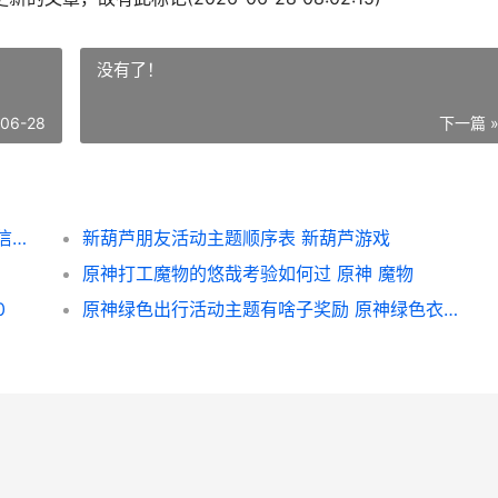
没有了！
-06-28
下一篇 
原神鲁热的信条宝箱位置在哪里 原神鲁热的信条藏宝图在哪里拿
新葫芦朋友活动主题顺序表 新葫芦游戏
原神打工魔物的悠哉考验如何过 原神 魔物
0
原神绿色出行活动主题有啥子奖励 原神绿色衣服的人在哪里