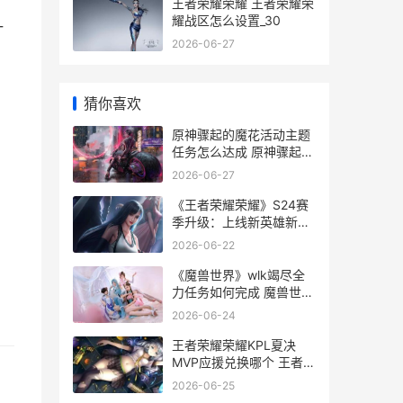
王者荣耀荣耀 王者荣耀荣
耀战区怎么设置_30
一
2026-06-27
猜你喜欢
原神骤起的魔花活动主题
任务怎么达成 原神骤起的
魔花可以组队吗
2026-06-27
《王者荣耀荣耀》S24赛
季升级：上线新英雄新皮
肤 王者荣耀荣耀之章命运
2026-06-22
篇
《魔兽世界》wlk竭尽全
力任务如何完成 魔兽世界
wlkT10套哪里换
2026-06-24
王者荣耀荣耀KPL夏决
MVP应援兑换哪个 王者荣
耀荣耀水晶保底多少
2026-06-25