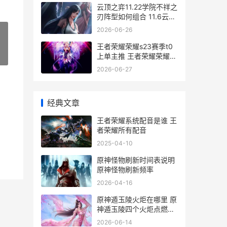
云顶之弈11.22学院不祥之
刃阵型如何组合 11.6云顶
之弈
2026-06-26
王者荣耀荣耀s23赛季t0
»
上单主推 王者荣耀荣耀称
号哪个含金量最高
2026-06-27
经典文章
王者荣耀系统配音是谁 王
者荣耀所有配音
2025-04-10
原神怪物刷新时间表说明
原神怪物刷新频率
2026-04-16
原神遁玉陵火炬在哪里 原
神遁玉陵四个火炬点燃没
用_1
2026-06-14