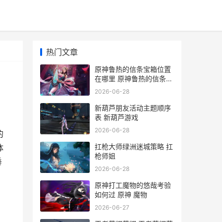
热门文章
原神鲁热的信条宝箱位置
在哪里 原神鲁热的信条藏
宝图在哪里拿
2026-06-28
新葫芦朋友活动主题顺序
表 新葫芦游戏
2026-06-28
的
扛枪大师绿洲迷城策略 扛
体
枪师姐
垂
2026-06-28
原神打工魔物的悠哉考验
如何过 原神 魔物
2026-06-27