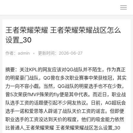
王者荣耀荣耀 王者荣耀荣耀战区怎么
设置_30
作者：
admin
•
更新时间：2026-06-27
摘要：关注KPL的网友应该对QG战队并不陌生，作为真正
的明星豪门战队，QG曾在多次职业赛事中荣获桂冠，其实
力一向不容小觑。当然，QG战队的明星选手也不在少数，
曾5次荣获fMVP殊荣的fly便是其中代表。而近日，职业战
队选手工资的话题便引起不少网友热议。日前，AG超玩会
选手一诺和爱思等人辟谣了战队天价工资的谣言。但即便
职业选手的工资没达到天价的程度，他们的吸金能力依然
比普通人,王者荣耀荣耀 王者荣耀荣耀战区怎么设置_30