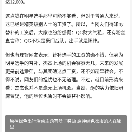
达12,000。
这点钱在明星选手那里可能不够看，但对于普通人来说，
这已经是精英级别人士的工资了。所以，当网友们得知fly
替补的工资后，大家也纷纷感慨：QG财大气粗，还有粉丝
直言称：QG不愧是豪门战队，出手就是阔绰。
但也有理智网友表示：替补选手的工资的确不错，但身为
明星选手的替补，杰杰上场的机会寥寥无几，未来的发展
更是前途渺茫，与其死磕这点工资，还不如趁早转会。不
得不说，网友们的担忧也不无道理。不过，就目前形势来
看：杰杰也并不是毫无上场机会。当然，fly的实力依旧毋
庸置疑，他的地位也暂时不会被替补影响。
原神绿色出行活动主题有啥子奖励 原神绿色衣服的人在哪
里