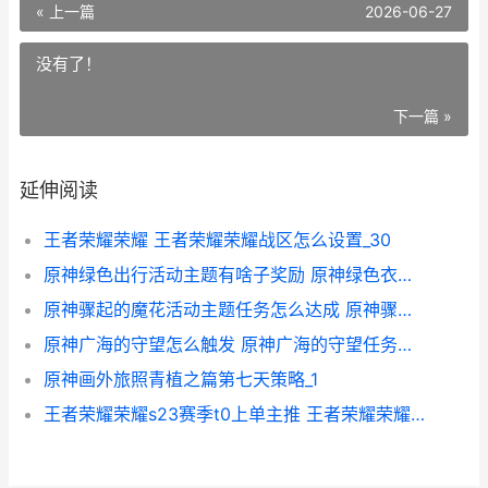
« 上一篇
2026-06-27
没有了！
下一篇 »
延伸阅读
王者荣耀荣耀 王者荣耀荣耀战区怎么设置_30
原神绿色出行活动主题有啥子奖励 原神绿色衣服的人在哪里
原神骤起的魔花活动主题任务怎么达成 原神骤起的魔花可以组队吗
原神广海的守望怎么触发 原神广海的守望任务怎么触发
原神画外旅照青植之篇第七天策略_1
王者荣耀荣耀s23赛季t0上单主推 王者荣耀荣耀称号哪个含金量最高