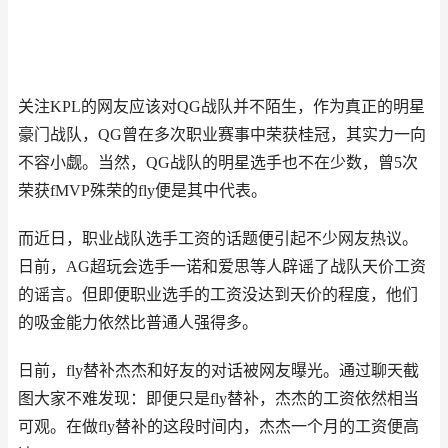
关注KPL的网友应该对QG战队并不陌生，作为真正的明星
豪门战队，QG曾在多次职业赛事中荣获桂冠，其实力一向
不容小觑。当然，QG战队的明星选手也不在少数，曾5次
荣获fMVP殊荣的fly便是其中代表。
而近日，职业战队选手工资的话题便引起不少网友热议。
日前，AG超玩会选手一诺和爱思等人辟谣了战队天价工资
的谣言。但即便职业选手的工资没达到天价的程度，他们
的吸金能力依然比普通人强得多。
日前，fly替补杰杰和好友的对话被网友曝光。通过聊天截
图大家不难发现：即便只是fly替补，杰杰的工资依然相当
可观。在做fly替补的这段时间内，杰杰一个月的工资便高