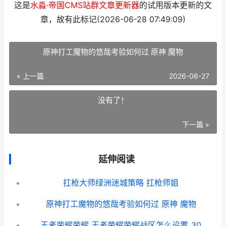
这是
水淼·帝国CMS站群文章更新器
的试用版本更新的文
章，故有此标记(2026-06-28 07:49:09)
原神打工魔物的悠哉考验如何过 原神 魔物
« 上一篇
2026-06-27
没有了！
下一篇 »
延伸阅读
扛枪大师绿洲迷城策略 扛枪师姐
原神打工魔物的悠哉考验如何过 原神 魔物
王者荣耀荣耀 王者荣耀荣耀战区怎么设置_30