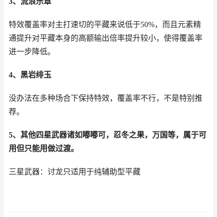
3、流浪乐章
特效覆盖率对主打速切的平藏来说低于50%，而且元素精
通提升对平藏本身的高额输出倍率提升较小，使得覆盖率
进一步降低。
4、黑岩绯玉
没办法在多种场合下保持特效，覆盖率不行，不是特别推
荐。
5、其他四星武器诸如嘟嘟可，忍冬之果，万国等，属于可
用但只能用做过渡。
三星武器：讨龙只适用于纯辅助型平藏