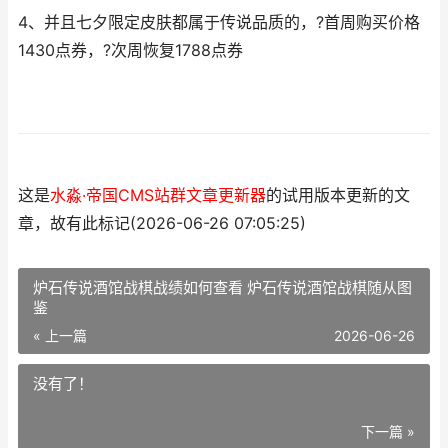
4、并且七夕限定皮肤都属于传说品质的，?首周购买价格
1430点券，?次周恢复1788点券
这是
水淼·帝国CMS站群文章更新器
的试用版本更新的文
章，故有此标记(2026-06-26 07:05:25)
炉石传说酒馆战棋战绩如何查看 炉石传说酒馆战棋随从图
鉴
« 上一篇
2026-06-26
没有了！
下一篇 »