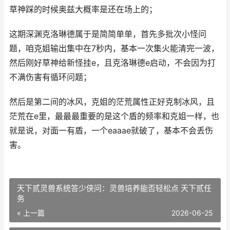
草神踩的时候奥兹大概率是还在场上的；
这期深渊克洛琳德属于是简简单单，首先多批次小怪问
题，咱克姐输出集中在7秒内，基本一次集火能清完一波，
然后刚好草神给新怪挂e，且克洛琳德e启动，不会因为打
不满伤害有循环问题；
然后是第二间的冰风，克姐的茫荒属性正好克制冰风，且
茫荒在e里，最最最重要的是这个盾的频率和克姐一样，也
就是说，对面一有盾，一个eaaae就破了，基本不会丢伤
害。
天下贰灵兽系统答少侠问：灵兽培养能否轻松点 天下贰任
务
« 上一篇
2026-06-25