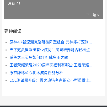
没有了！
下一篇 »
延伸阅读
原神4.7新深渊克洛琳德阵型组合 元神能打深渊的主c
天下贰灵兽系统答少侠问：灵兽培养能否轻松点 天下贰任务
咸鱼之王灵鱼如何组合 咸鱼王之骤
王者荣耀荣耀2023周年庆福利有哪些 王者荣耀荣耀20星图片
原神雕琢童心化木成像任务分析
LOL测试服升级：傲之追猎者卢锡安小型重做上线 lol测试服最新改动