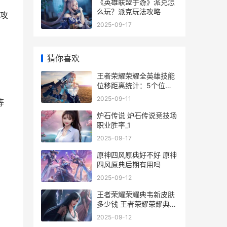
《英雄联盟手游》派克怎
么玩？派克玩法攻略
攻
2025-09-17
猜你喜欢
王者荣耀荣耀全英雄技能
位移距离统计：5个位移
等级 王者荣耀荣耀全职大
2025-09-11
等
师称号条件
炉石传说 炉石传说竞技场
职业胜率_1
2025-09-17
原神四风原典好不好 原神
四风原典后期有用吗
2025-09-12
王者荣耀荣耀典韦新皮肤
多少钱 王者荣耀荣耀典藏
多少钱保底
2025-09-12