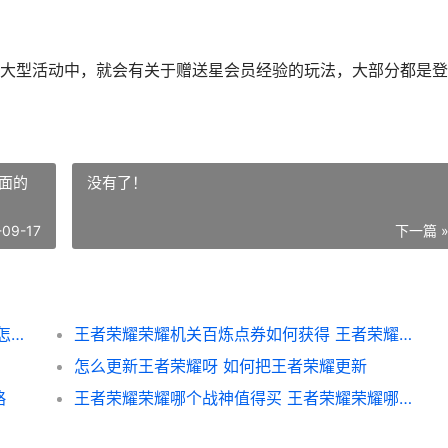
大型活动中，就会有关于赠送星会员经验的玩法，大部分都是登
面的
没有了！
-09-17
下一篇 
王者荣耀星VIP怎么快速更新 王者荣耀星vip怎么开通
王者荣耀荣耀机关百炼点券如何获得 王者荣耀里面的荣耀
怎么更新王者荣耀呀 如何把王者荣耀更新
略
王者荣耀荣耀哪个战神值得买 王者荣耀荣耀哪吒称号