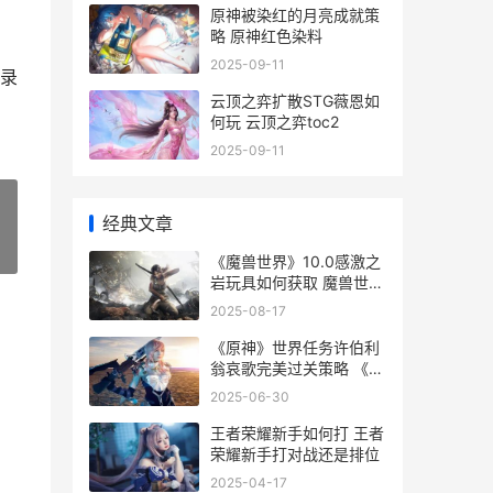
原神被染红的月亮成就策
略 原神红色染料
2025-09-11
录
云顶之弈扩散STG薇恩如
何玩 云顶之弈toc2
2025-09-11
经典文章
»
《魔兽世界》10.0感激之
岩玩具如何获取 魔兽世界
10.0巨龙时代
2025-08-17
《原神》世界任务许伯利
翁哀歌完美过关策略 《原
神》世界任务怎么做
2025-06-30
王者荣耀新手如何打 王者
荣耀新手打对战还是排位
2025-04-17