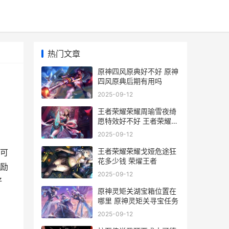
热门文章
原神四风原典好不好 原神
四风原典后期有用吗
2025-09-12
王者荣耀荣耀周瑜雪夜绮
愿特效好不好 王者荣耀周
姐
2025-09-12
王者荣耀荣耀戈娅危途狂
可
花多少钱 荣燿王者
励
2025-09-12
好
原神灵矩关湖宝箱位置在
哪里 原神灵矩关寻宝任务
2025-09-12