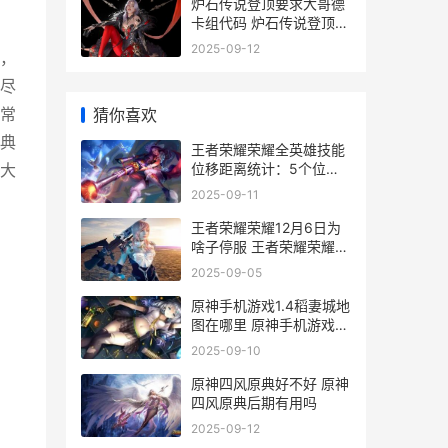
炉石传说登顶要求大哥德
卡组代码 炉石传说登顶要
几张牌
2025-09-12
，
尽
猜你喜欢
常
典
王者荣耀荣耀全英雄技能
位移距离统计：5个位移
大
等级 王者荣耀荣耀全职大
2025-09-11
师称号条件
王者荣耀荣耀12月6日为
啥子停服 王者荣耀荣耀
100星掉到什么段位
2025-09-05
原神手机游戏1.4稻妻城地
图在哪里 原神手机游戏好
玩吗
2025-09-10
原神四风原典好不好 原神
四风原典后期有用吗
2025-09-12