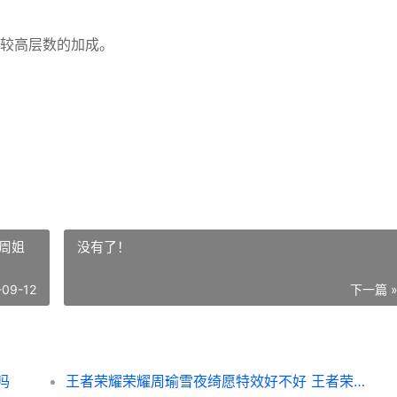
较高层数的加成。
周姐
没有了！
-09-12
下一篇 
吗
王者荣耀荣耀周瑜雪夜绮愿特效好不好 王者荣耀周姐