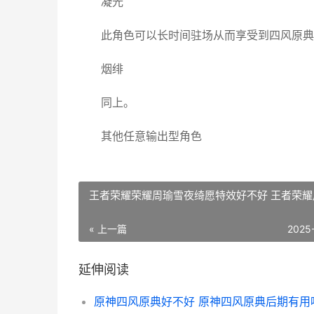
凝光
此角色可以长时间驻场从而享受到四风原典
烟绯
同上。
其他任意输出型角色
王者荣耀荣耀周瑜雪夜绮愿特效好不好 王者荣耀
« 上一篇
2025
延伸阅读
原神四风原典好不好 原神四风原典后期有用