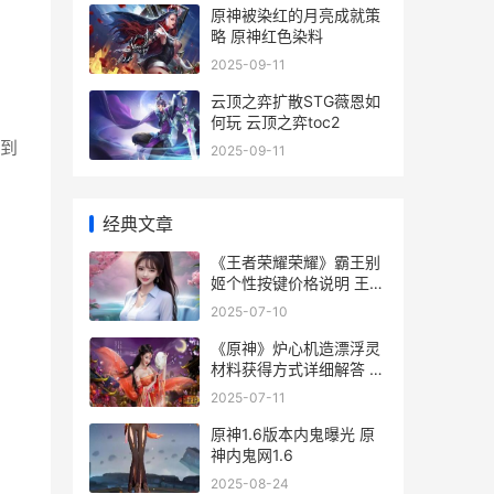
原神被染红的月亮成就策
略 原神红色染料
2025-09-11
云顶之弈扩散STG薇恩如
何玩 云顶之弈toc2
直到
2025-09-11
经典文章
《王者荣耀荣耀》霸王别
姬个性按键价格说明 王者
荣耀荣耀典藏皮肤排名
2025-07-10
《原神》炉心机造漂浮灵
材料获得方式详细解答 原
神炉心限时挑战
2025-07-11
原神1.6版本内鬼曝光 原
神内鬼网1.6
2025-08-24