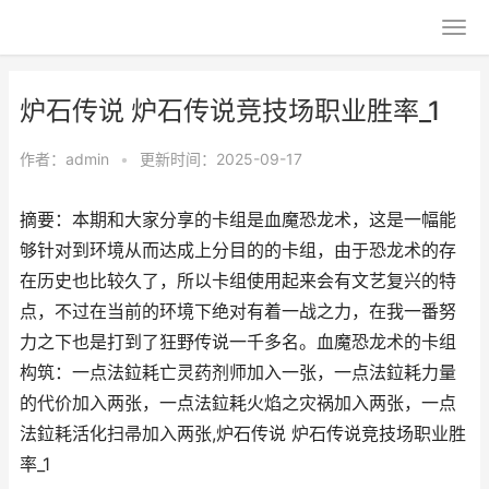
炉石传说 炉石传说竞技场职业胜率_1
作者：
admin
•
更新时间：2025-09-17
摘要：本期和大家分享的卡组是血魔恐龙术，这是一幅能
够针对到环境从而达成上分目的的卡组，由于恐龙术的存
在历史也比较久了，所以卡组使用起来会有文艺复兴的特
点，不过在当前的环境下绝对有着一战之力，在我一番努
力之下也是打到了狂野传说一千多名。血魔恐龙术的卡组
构筑：一点法鉝耗亡灵药剂师加入一张，一点法鉝耗力量
的代价加入两张，一点法鉝耗火焰之灾祸加入两张，一点
法鉝耗活化扫帚加入两张,炉石传说 炉石传说竞技场职业胜
率_1