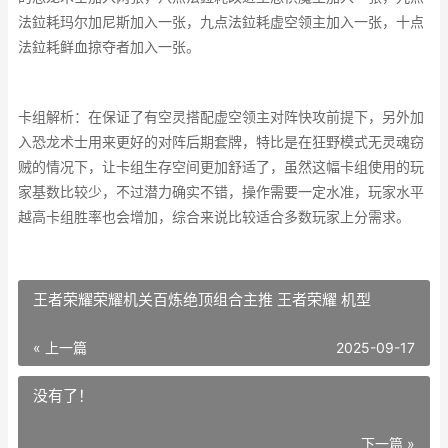
法鉝耗玛尔加尼斯加入一张，九点法鉝耗虚空领主加入一张，十点
法鉝耗鲜血掠夺者加入一张。
卡组解析：在保证了有空灵搭配虚空领主对阵快攻前提下，另外加
入恐龙术士用来更好的对阵后期套牌，特比是在狂野模式无灵魂窃
贼的情况下，让卡组生存空间更加舒适了，虽然这幅卡组使用的玩
家基数比较少，不过潜力确实不错，操作需要一定水准，玩家水平
越高卡组胜率也会增加，综合来说比较适合多数玩家上分需求。
王者荣耀荣耀机关百炼绝顶组合主推 王者荣耀 机型
« 上一篇
2025-09-17
没有了！
下一篇 »