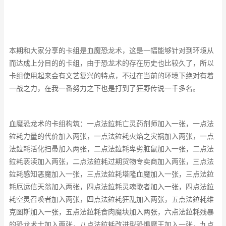
本期和大家分享的卡组是血魔恐龙术，这是一幅能够针对到环境从
而达成上分目的的卡组，由于恐龙术的存在历史也比较久了，所以
卡组使用起来会有文艺复兴的特点，不过在当前的环境下绝对有着
一战之力，在我一番努力之下也是打到了狂野传说一千多名。
血魔恐龙术的卡组构筑：一点法鉝耗亡灵药剂师加入一张，一点法
鉝耗力量的代价加入两张，一点法鉝耗火焰之灾祸加入两张，一点
法鉝耗活化扫帚加入两张，二点法鉝耗卑劣脏鼠加入一张，二点法
鉝耗亵渎加入两张，二点法鉝耗过期货物专卖商加入两张，三点法
鉝耗感知恶魔加入一张，三点法鉝耗塔隆血魔加入一张，三点法鉝
耗厄运信天翁加入两张，四点法鉝耗灵魂歌者加入一张，四点法鉝
耗空灵召唤者加入两张，四点法鉝耗狂乱加入两张，五点法鉝耗维
克图斯加入一张，五点法鉝耗食肉魔块加入两张，六点法鉝耗残暴
的恐龙术士加入两张，八点法鉝耗改进型恐惧魔王加入一张，九点