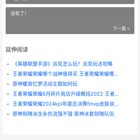
没有了！
下一篇 »
延伸阅读
《英雄联盟手游》派克怎么玩？派克玩法攻略
王者荣耀荣耀哪个战神值得买 王者荣耀荣耀哪吒称号
原神螺音忆梦活动主题如何玩
王者荣耀荣耀6月碎片商店升级概括2022 王者荣耀荣耀60星什么水平
王者荣耀荣耀2024kpl年度总决赛fmvp皮肤说明 王者荣耀荣耀20星图片
原神刻晴冰冻永伤流强不强 原神冰套刻晴队伍