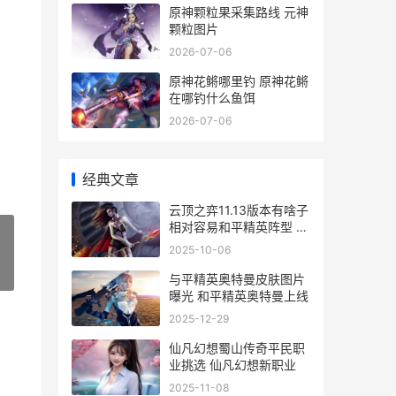
原神颗粒果采集路线 元神
颗粒图片
2026-07-06
原神花鳉哪里钓 原神花鳉
在哪钓什么鱼饵
2026-07-06
经典文章
云顶之弈11.13版本有啥子
相对容易和平精英阵型 云
顶之弈 11.3
2025-10-06
»
与平精英奥特曼皮肤图片
曝光 和平精英奥特曼上线
2025-12-29
仙凡幻想蜀山传奇平民职
业挑选 仙凡幻想新职业
2025-11-08