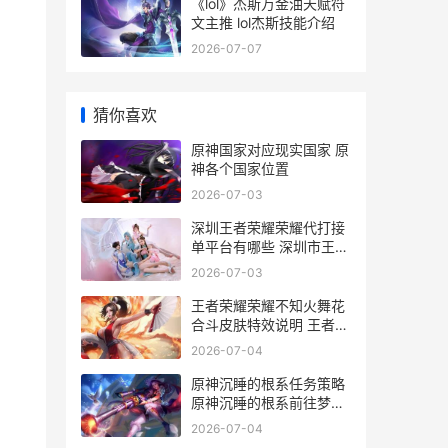
《lol》杰斯万金油天赋符
文主推 lol杰斯技能介绍
2026-07-07
猜你喜欢
原神国家对应现实国家 原
神各个国家位置
2026-07-03
深圳王者荣耀荣耀代打接
单平台有哪些 深圳市王者
荣耀科技有限公司
2026-07-03
王者荣耀荣耀不知火舞花
合斗皮肤特效说明 王者荣
耀不然
2026-07-04
原神沉睡的根系任务策略
原神沉睡的根系前往梦景
林莽寻找兰贡迪
2026-07-04