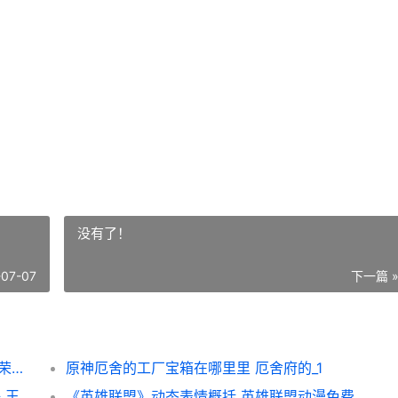
没有了！
-07-07
下一篇 
王者荣耀荣耀v10一共要充多少钱2022 王者荣耀荣耀V10头像
原神厄舍的工厂宝箱在哪里里 厄舍府的_1
王者荣耀荣耀3月31日皮肤碎片换啥子相对好 王者荣耀荣耀战区怎么修改别的地区
《英雄联盟》动态表情概括 英雄联盟动漫免费观看完整版