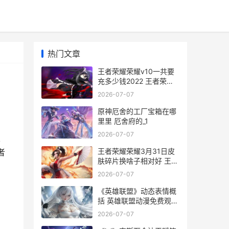
热门文章
王者荣耀荣耀v10一共要
充多少钱2022 王者荣耀
荣耀V10头像
2026-07-07
原神厄舍的工厂宝箱在哪
里里 厄舍府的_1
2026-07-07
以
王者荣耀荣耀3月31日皮
者
肤碎片换啥子相对好 王者
荣耀荣耀战区怎么修改别
2026-07-07
的地区
《英雄联盟》动态表情概
括 英雄联盟动漫免费观看
完整版
2026-07-07