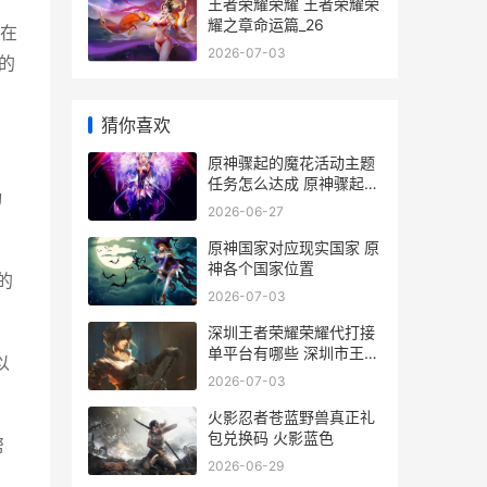
王者荣耀荣耀 王者荣耀荣
耀之章命运篇_26
要在
2026-07-03
的
猜你喜欢
原神骤起的魔花活动主题
任务怎么达成 原神骤起的
动
魔花可以组队吗
2026-06-27
原神国家对应现实国家 原
神各个国家位置
的
2026-07-03
深圳王者荣耀荣耀代打接
单平台有哪些 深圳市王者
以
荣耀科技有限公司
2026-07-03
火影忍者苍蓝野兽真正礼
包兑换码 火影蓝色
帮
2026-06-29