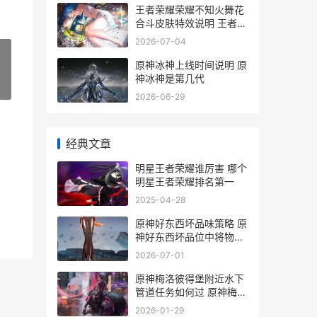
王者荣耀荣耀不知火舞花
合斗皮肤特效说明 王者荣
耀不然
2026-07-04
原神冰神上线时间说明 原
神冰神是第几代
»
2026-06-29
经典文章
明星王者荣耀谁厉害 哪个
明星王者荣耀排名第一
2025-04-28
原神好东西坏品味策略 原
神好东西坏品位中将物件
放置于合适位置
2026-07-01
原神梅洛彼得堡附近水下
管道任务如何过 原神梅洛
彼得堡特许券怎么获得_1
2026-01-29