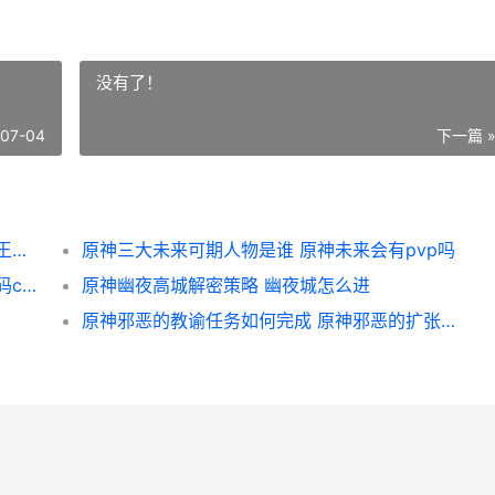
没有了！
-07-04
下一篇 
王者荣耀荣耀不知火舞花合斗皮肤特效说明 王者荣耀不然
原神三大未来可期人物是谁 原神未来会有pvp吗
弹弹堂大冒险兑换码锦集 弹弹堂大冒险兑换码cdk
原神幽夜高城解密策略 幽夜城怎么进
原神邪恶的教谕任务如何完成 原神邪恶的扩张少一个怪