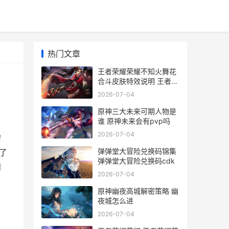
热门文章
王者荣耀荣耀不知火舞花
合斗皮肤特效说明 王者荣
耀不然
2026-07-04
原神三大未来可期人物是
谁 原神未来会有pvp吗
2026-07-04
需
弹弹堂大冒险兑换码锦集
了
弹弹堂大冒险兑换码cdk
知
2026-07-04
原神幽夜高城解密策略 幽
夜城怎么进
2026-07-04