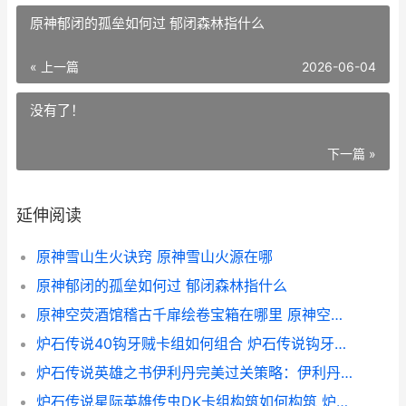
原神郁闭的孤垒如何过 郁闭森林指什么
« 上一篇
2026-06-04
没有了！
下一篇 »
延伸阅读
原神雪山生火诀窍 原神雪山火源在哪
原神郁闭的孤垒如何过 郁闭森林指什么
原神空荧酒馆稽古千扉绘卷宝箱在哪里 原神空荧酒馆怎么去
炉石传说40钩牙贼卡组如何组合 炉石传说钩牙效果
炉石传说英雄之书伊利丹完美过关策略：伊利丹英雄之书打法 炉石传说英雄之书海兽号谜题
炉石传说星际英雄传虫DK卡组构筑如何构筑 炉石传说星际争霸