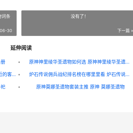
物词条
没有了！
06-30
下一篇 
延伸阅读
手册
原神神里绫华圣遗物如何选 原神神里绫华圣遗物词条优先级
原神迫近的客星漂浮城如何上去 原神迫近的客星任务怎么上岛
炉石传说佣兵战纪排名榜在哪里里看 炉石传说佣兵战纪卡德加任务14
祭祀
原神莫娜圣遗物套装主推 原神 莫娜圣遗物