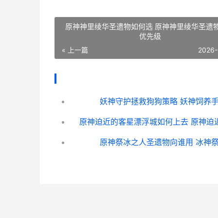
原神神里绫华圣遗物如何选 原神神里绫华圣遗
优先级
« 上一篇
2026-
妖神守护拯救狗狗策略 妖神饲养
原神祭冰之人圣遗物向谁用 冰神