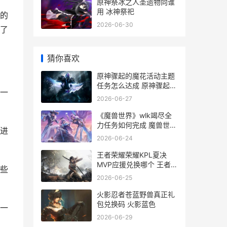
原神祭冰之人圣遗物向谁
用 冰神祭祀
的
2026-06-30
了
猜你喜欢
原神骤起的魔花活动主题
任务怎么达成 原神骤起的
一
魔花可以组队吗
2026-06-27
《魔兽世界》wlk竭尽全
力任务如何完成 魔兽世界
进
wlkT10套哪里换
2026-06-24
王者荣耀荣耀KPL夏决
MVP应援兑换哪个 王者荣
些
耀荣耀水晶保底多少
2026-06-25
火影忍者苍蓝野兽真正礼
包兑换码 火影蓝色
一
2026-06-29