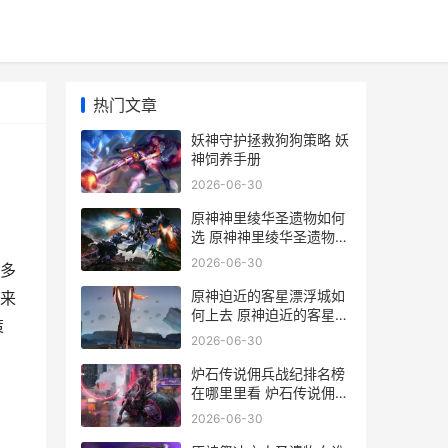
热门文章
妖神守护拯救狗狗策略 妖
神饲养手册
2026-06-30
原神神里绫华圣遗物如何
选 原神神里绫华圣遗物词
条优先级
2026-06-30
很多
原神迫近的客星漂浮城如
来
何上去 原神迫近的客星任
策
务怎么上岛
2026-06-30
炉石传说佣兵战纪排名榜
在哪里里看 炉石传说佣兵
战纪卡德加任务14
2026-06-30