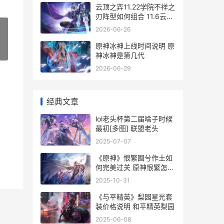
云顶之弈11.22学院不祥之
刃阵型如何组合 11.6云顶
之弈
2026-06-26
原神冰神上线时间说明 原
»
神冰神是第几代
2026-06-29
经典文章
lol老头杯第二届啥子时候
最初[多图] 联盟老头
2025-07-07
《原神》恨繁囿兮作土如
何完美过关 原神恨繁怎么
触发
2025-10-31
《与平精英》梨园星光套
装价格说明 和平精英梨园
2025-06-08