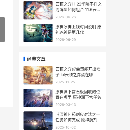
云顶之弈11.22学院不祥之
刃阵型如何组合 11.6云顶
之弈
2026-06-26
原神冰神上线时间说明 原
神冰神是第几代
»
2026-06-29
经典文章
云顶之弈s7金蛋能开出啥
子 lol云顶之弈蛋在哪
2025-11-25
原神渊下宫石板回收的位
置在哪里 原神渊下宫任务
2026-03-13
《原神》药剂应对法之一
任务如何完成 原神药剂和
食物效果
2025-10-02