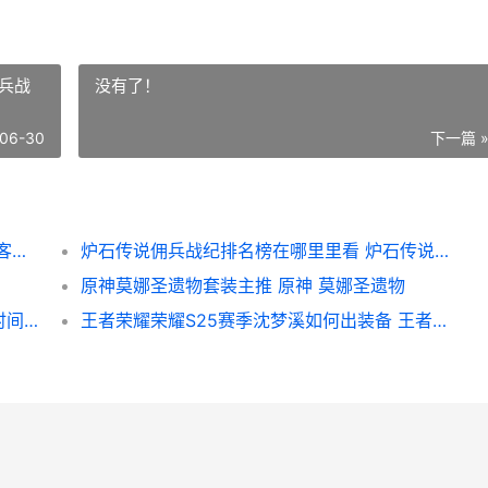
兵战
没有了！
06-30
下一篇 
原神迫近的客星漂浮城如何上去 原神迫近的客星任务怎么上岛
炉石传说佣兵战纪排名榜在哪里里看 炉石传说佣兵战纪卡德加任务14
原神莫娜圣遗物套装主推 原神 莫娜圣遗物
《王者荣耀荣耀》西施玲珑珍味新皮肤上线时间说明 王者荣耀荣耀称号在哪里设置-
王者荣耀荣耀S25赛季沈梦溪如何出装备 王者荣耀荣耀称号