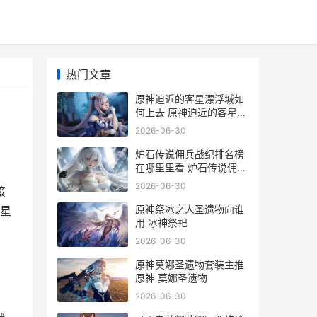
热门文章
原神迫近的客星漂浮城如
何上去 原神迫近的客星任
务怎么上岛
2026-06-30
炉石传说佣兵战纪排名榜
在哪里里看 炉石传说佣兵
战纪卡德加任务14
2026-06-30
接
原神祭冰之人圣遗物向谁
星
用 冰神祭祀
2026-06-30
原神莫娜圣遗物套装主推
原神 莫娜圣遗物
2026-06-30