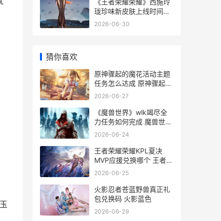
就
《王者荣耀荣耀》西施玲
珑珍味新皮肤上线时间说
明 王者荣耀荣耀称号在哪
2026-06-30
里设置-
猜你喜欢
原神骤起的魔花活动主题
任务怎么达成 原神骤起的
魔花可以组队吗
2026-06-27
《魔兽世界》wlk竭尽全
力任务如何完成 魔兽世界
wlkT10套哪里换
2026-06-24
王者荣耀荣耀KPL夏决
MVP应援兑换哪个 王者荣
耀荣耀水晶保底多少
2026-06-25
火影忍者苍蓝野兽真正礼
包兑换码 火影蓝色
玉
2026-06-29