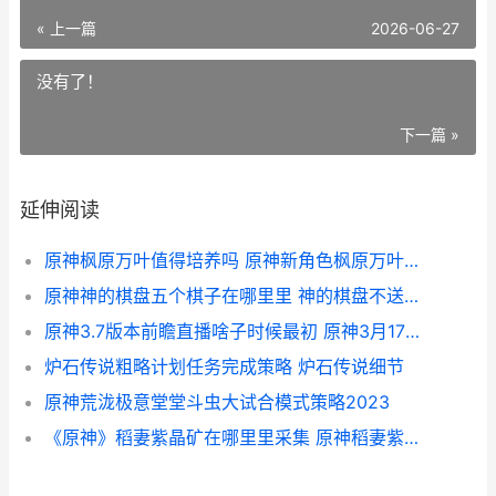
« 上一篇
2026-06-27
没有了！
下一篇 »
延伸阅读
原神枫原万叶值得培养吗 原神新角色枫原万叶值得抽吗
原神神的棋盘五个棋子在哪里里 神的棋盘不送礼攻略
原神3.7版本前瞻直播啥子时候最初 原神3月17更新
炉石传说粗略计划任务完成策略 炉石传说细节
原神荒泷极意堂堂斗虫大试合模式策略2023
《原神》稻妻紫晶矿在哪里里采集 原神稻妻紫晶块在哪里