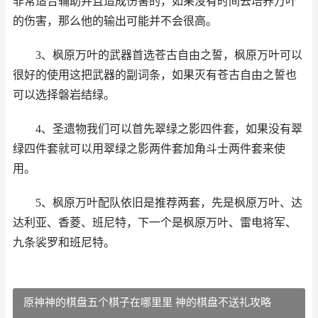
非常适合辅助并且造成伤害的，如果没有时间去培养万叶
的伤害，那么他的输出可能并不会很高。
3、枫原万叶的武器首选苍古自由之誓，枫原万叶可以
很好的使用这把武器的副词条，如果灭有苍古自由之誓也
可以选择磐岩结绿。
4、圣遗物我们可以首先翠绿之影四件套，如果没有翠
绿四件套就可以用翠绿之影两件套加角斗士两件套来使
用。
5、枫原万叶配队依旧是推荐两套，先是枫原万叶、达
达利亚、香菱、班尼特，下一个是枫原万叶、雷电将军、
九条裟罗和班尼特。
原神神的棋盘五个棋子在哪里里 神的棋盘不送礼攻略