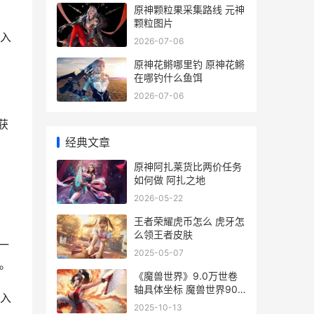
原神颗粒果采集路线 元神
颗粒图片
入
2026-07-06
原神花鳉哪里钓 原神花鳉
在哪钓什么鱼饵
2026-07-06
获
经典文章
原神阿扎莱货比两价任务
如何做 阿扎之地
2026-05-22
王者荣耀虎币怎么 虎牙怎
么领王者皮肤
一
2025-05-07
。
《魔兽世界》9.0万世卷
轴具体坐标 魔兽世界90
入
级dps排行
2025-10-13