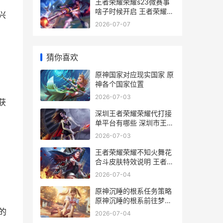
王者荣耀荣耀s23微赛事
啥子时候开启 王者荣耀荣
兴
耀战区怎么修改别的地区
2026-07-07
猜你喜欢
原神国家对应现实国家 原
神各个国家位置
2026-07-03
获
深圳王者荣耀荣耀代打接
单平台有哪些 深圳市王者
荣耀科技有限公司
2026-07-03
王者荣耀荣耀不知火舞花
合斗皮肤特效说明 王者荣
耀不然
2026-07-04
原神沉睡的根系任务策略
原神沉睡的根系前往梦景
林莽寻找兰贡迪
的
2026-07-04