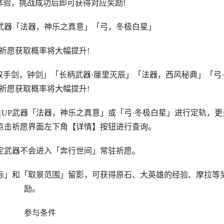
体验，挑战成功后即可获得对应奖励!
器「法器，神乐之真意」「弓，冬极白星」
愿获取概率将大幅提升!
手剑，钟剑」「长柄武器·厘里灭辰」「法器，西风秘典」「弓·
祈愿获取概率将大幅提升!
P武器「法器，神乐之真意」或「弓·冬极白星」进行定轨，更
点击祈愿界面左下角【详情】按钮进行查询。
武器不会进入「奔行世间」常驻祈愿。
」和「取景范围」留影，可获得原石、大英雄的经验、摩拉等
励。
参与条件