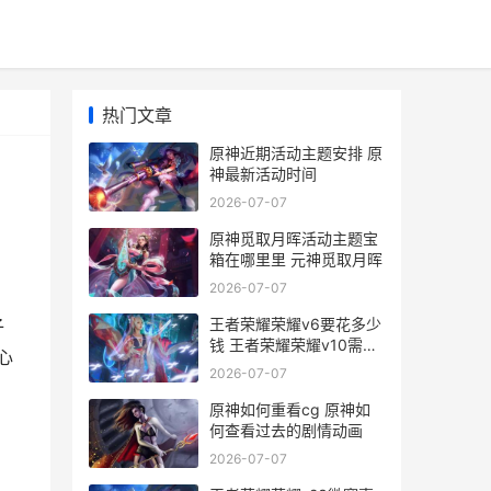
热门文章
原神近期活动主题安排 原
神最新活动时间
2026-07-07
原神觅取月晖活动主题宝
箱在哪里里 元神觅取月晖
2026-07-07
王者荣耀荣耀v6要花多少
子
钱 王者荣耀荣耀v10需要
心
充多少钱才能达到
2026-07-07
原神如何重看cg 原神如
何查看过去的剧情动画
2026-07-07