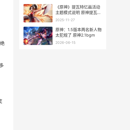
《原神》提瓦特忆画活动
主题模式说明 原神提瓦特
地图
2025-11-27
原神：1.5版本两名新人物
太犯规了 原神2.1bgm
2026-06-15
绝
多
奖