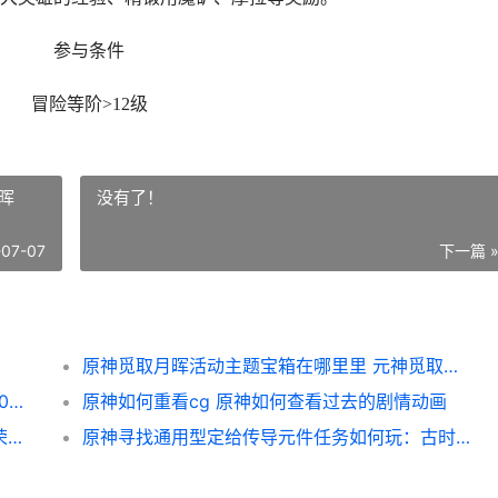
参与条件
冒险等阶>12级
晖
没有了！
-07-07
下一篇 
原神觅取月晖活动主题宝箱在哪里里 元神觅取月晖
王者荣耀荣耀v6要花多少钱 王者荣耀荣耀v10需要充多少钱才能达到
原神如何重看cg 原神如何查看过去的剧情动画
王者荣耀荣耀s23微赛事啥子时候开启 王者荣耀荣耀战区怎么修改别的地区
原神寻找通用型定给传导元件任务如何玩：古时孤影定给传导元件位置详细解答 原神寻找通用型角色