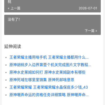
桃
« 上一篇
2026-07-01
没有了！
下一篇 »
延伸阅读
王者荣耀主播用啥手机 王者荣耀主播都用什么手机玩
原神胡桃步入边界第壹个机关完成图片文字教程 原神 胡桃
原神水史莱姆如何打 原神水史莱姆副本有哪些
原神死域在哪里里锦集 原神死邮啥意思
王者荣耀荣耀 王者荣耀荣耀水晶保底多少钱_43
原神嘲弄命运的资格任务详细策略 原神嘲弄命运的英雄