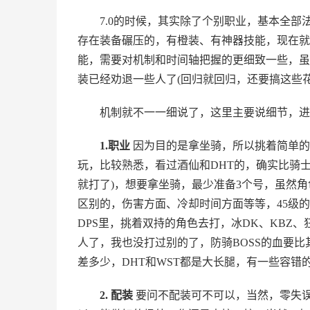
7.0的时候，其实除了个别职业，基本全部
存在装备碾压的，有橙装、有神器技能，现在就
能，需要对机制和时间轴把握的更细致一些，虽
装已经劝退一些人了(回归就回归，还要搞这些花
机制就不一一细说了，这里主要说细节，进
1.职业
因为目的是拿坐骑，所以挑着简单的职
玩，比较熟悉，看过酒仙和DHT的，确实比骑
就打了)，想要拿坐骑，最少准备3个号，虽然角色
区别的，伤害方面、冷却时间方面等等，45级
DPS里，挑着双持的角色去打，冰DK、KBZ
人了，我也没打过别的了，防骑BOSS的血要比
差多少，DHT和WST都是大长腿，有一些容
2. 配装
要问不配装可不可以，当然，零失