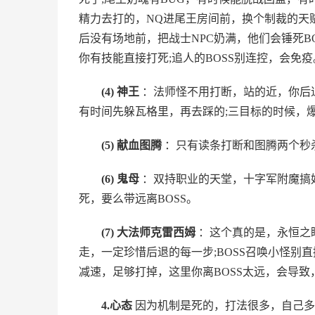
精力去打的，NQ进尾王房间前，换个制裁的天赋
后没有场地前，把战士NPC奶满，他们会锤死BO
你有技能直接打死;追人的BOSS别连控，会免疫
(4)
神王
：法师怪不用打断，站的近，你后
有时间先躲瓦格里，再去踩的;三目标的时候，
(5)
献血图腾
：只有读条打断和图腾两个秒
(6)
鬼母
：双持职业的天堂，十字军附魔搞
死，要么带远离BOSS。
(7)
大法师克雷西姆
：这个真的是，永恒之
走，一定珍惜后退的每一步;BOSS召唤小怪别
减速，足够打掉，这里你离BOSS太远，会导致
4.心态
因为机制是死的，打法很多，自己多