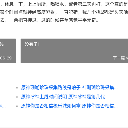
，休息一下，上上厕所，喝喝水，或者第二天再打，这个真的是
某个时间点就神经高度紧张，一直犯错，我几个挑战都是头天晚
去，一两把直接过，过的时候甚至感觉平平无奇。
线
没有了！
-06-29
下一篇 
原神珊瑚珍珠采集路线是啥子 神珊瑚珍珠采集路线
原神冰神上线时间说明 原神冰神是第几代
王者荣耀荣耀2024项羽 王者荣耀荣耀2017年突然听与我同行
原神你是否相信极乐城如何拿 原神你是否相信我的爱