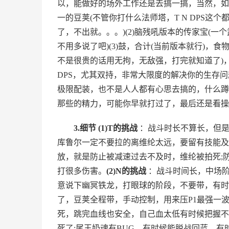
以，能做好的场外工作还是去搞一搞，当然，如
一的豆荚(不管你打什么法师塔，T N DPS
了，不出就。。。)(2)脑残吼版本的传家宝(
不用多说了吧)(3)鼓，合计(当前版本就行)，
不是很贵的话用无拘，无敌强，打完就知道了)，
DPS，尤其双持，非常大限度的解决你的生存
极限配装，也不是人人都有心思去搞的，什么蹲
那些的精力，可能你早就打过了，最后还是看操
3.细节
(1)T的挑战
：战斗时长不算长，但是
库鲁尔一定不要拉的离维纶太远，要留有技能及
放，就是防止被减速过去不及时，维纶被拍死;
打很多伤害。
(2)N的挑战
：战斗时间长，中场阶
意说下幽冥铁龙，打眼球的阶段，不要带，有时
了，豆荚全程带，手动控制，用来压P1最强一波
死，跳完血线也安全，自己血太低有时候把握不
死了;尾王奶魂有BUG，有时候能脱战回蓝，有