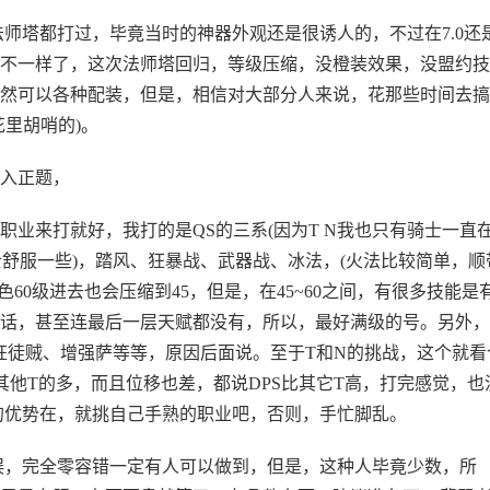
法师塔都打过，毕竟当时的神器外观还是很诱人的，不过在7.0还
不一样了，这次法师塔回归，等级压缩，没橙装效果，没盟约技
然可以各种配装，但是，相信对大部分人来说，花那些时间去搞
里胡哨的)。
入正题，
业来打就好，我打的是QS的三系(因为T N我也只有骑士一直
士舒服一些)，踏风、狂暴战、武器战、冰法，(火法比较简单，顺
60级进去也会压缩到45，但是，在45~60之间，有很多技能是
的话，甚至连最后一层天赋都没有，所以，最好满级的号。另外，
、狂徒贼、增强萨等等，原因后面说。至于T和N的挑战，这个就看
其他T的多，而且位移也差，都说DPS比其它T高，打完感觉，也
错的优势在，就挑自己手熟的职业吧，否则，手忙脚乱。
误，完全零容错一定有人可以做到，但是，这种人毕竟少数，所