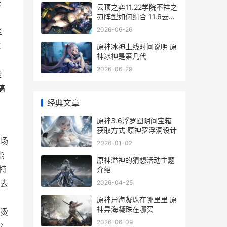
老
云顶之弈11.22学院不祥之
刃阵型如何组合 11.6云顶
之弈
2026-06-26
这
H
原神冰神上线时间说明 原
神冰神是第几代
2026-06-29
些
搞
经典文章
原神3.6浮罗囿阴间宝箱
，
获取方式 原神罗浮洞设计
场
2026-01-02
能
原神溢神的猜想活动主题
特
介绍
2026-04-25
去
原神异海凝珠在哪里里 原
神异海凝珠在哪买
下烫
2026-06-09
少