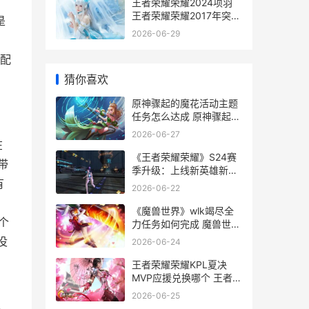
王者荣耀荣耀2024项羽
王者荣耀荣耀2017年突然
是
听与我同行
2026-06-29
配
猜你喜欢
原神骤起的魔花活动主题
任务怎么达成 原神骤起的
魔花可以组队吗
2026-06-27
在
《王者荣耀荣耀》S24赛
带
季升级：上线新英雄新皮
肤 王者荣耀荣耀之章命运
有
2026-06-22
篇
《魔兽世界》wlk竭尽全
个
力任务如何完成 魔兽世界
wlkT10套哪里换
没
2026-06-24
王者荣耀荣耀KPL夏决
MVP应援兑换哪个 王者荣
耀荣耀水晶保底多少
2026-06-25