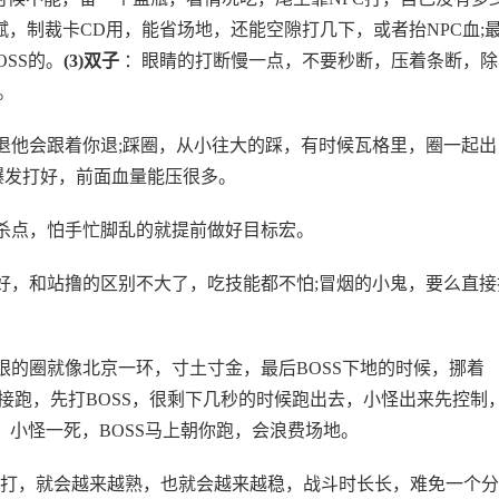
，制裁卡CD用，能省场地，还能空隙打几下，或者抬NPC血;
SS的。
(3)双子
：眼睛的打断慢一点，不要秒断，压着条断，除
。
退他会跟着你退;踩圈，从小往大的踩，有时候瓦格里，圈一起出
爆发打好，前面血量能压很多。
杀点，怕手忙脚乱的就提前做好目标宏。
好，和站撸的区别不大了，吃技能都不怕;冒烟的小鬼，要么直接
眼的圈就像北京一环，寸土寸金，最后BOSS下地的时候，挪着
直接跑，先打BOSS，很剩下几秒的时候跑出去，小怪出来先控制
，小怪一死，BOSS马上朝你跑，会浪费场地。
打，就会越来越熟，也就会越来越稳，战斗时长长，难免一个分