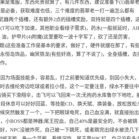
果是鬼服，东西死贵就算了，有几件东西，建议准备下(1)翡翠
这个都是必备，获取难度也低，三个难度的翡翠老一打一遍怎么都有
一个武器两个插槽，还有额外2点的插槽奖励，双持就是四个插槽，
食物(T可以吃下加速，其他职业看绿子需求)，药水(一般就延时，A
油，护甲片(4)附魔(这里要吹一波十字军了，砍了还是厉害，
问题)这些准备工作是基本的要求，做好了，硬件就摆在那了，有
永恒岛饰品，幽冥铁龙(有些奸商，算了不说了)，全身插槽，去
作。
因为场面技能多，容易乱，打之前要知道优先级，别因小失大
时去维纶旁边吃球或者拉小怪，这个一定要注意，绿水不要往中
防骑买下滑翔伞，击飞可以飞回来一次;无拘药水库鲁尔下地吃，
段休息可以好好回蓝、等技能CD、换天赋、换装备，放松放松;
候突然触发了一个，一下把眼球电死，自己血没满，就直接抬出
，小BOSS都是神器;尾王控血，自己40%是最安全的，不会被跳
好，NPC没被炸死，自己被一下跳死，或者跳完出绿水被烫几
时候不能，备一个蓝瓶，看情况吃，尾王靠NPC打，自己没有多