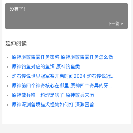
没有了！
下一篇 »
延伸阅读
原神驱散雷雾任务策略 原神驱散雷雾任务怎么做
原神钓鱼对应的鱼饵 原神钓鱼类
炉石传说世界冠军赛开启时间2024 炉石传说冠军赛
原神第四个神奇核心在哪里 原神四个奇异的牙齿在哪
原神散兵唯一料理是啥子 原神散兵来历
原神深渊兽境猎犬怪物如何打 深渊困兽