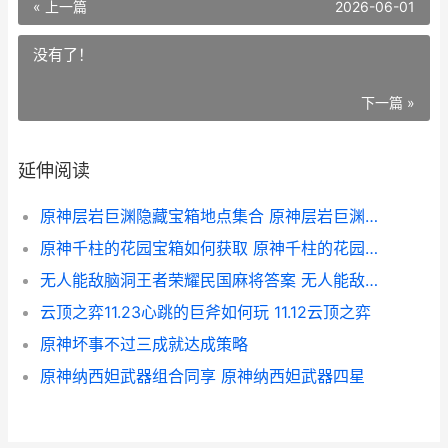
« 上一篇
2026-06-01
没有了！
下一篇 »
延伸阅读
原神层岩巨渊隐藏宝箱地点集合 原神层岩巨渊隐藏宝箱
原神千柱的花园宝箱如何获取 原神千柱的花园怎么解锁
无人能敌脑洞王者荣耀民国麻将答案 无人能敌游戏
云顶之弈11.23心跳的巨斧如何玩 11.12云顶之弈
原神坏事不过三成就达成策略
原神纳西妲武器组合同享 原神纳西妲武器四星