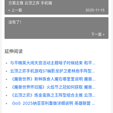
方案主推 云顶之弈 手机端
« 上一篇
2025-11-15
没有了！
下一篇 »
延伸阅读
与平精英大闹天宫活动主题啥子时候结束 和平精英齐天大圣模式下载
云顶之弈手机游戏S7幽影龙护卫麦林炮手阵型出装及运营方案主推 云顶之弈 手机端
《魔兽世界》新种族食人魔在哪里里说明 魔兽世界新服开服时间
《魔兽世界怀旧服》火焰节之冠如何获取 魔兽世界怀旧服制皮1-300攻略
《云顶之弈》炼金蛮族之王阵型组合主推 云顶之弈新版本阵容推荐炼狱
《lol》2025纳亚菲利重做详细说明 英雄联盟 纳尔