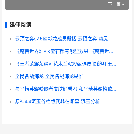
下一篇 »
延伸阅读
云顶之弈s7.5幽影龙成员概括 云顶之弈 幽灵
《魔兽世界》vlk宝石都有哪些效果 《魔兽世界》手游版
《王者荣耀荣耀》花木兰AOV甄选皮肤说明 王者荣耀荣耀之章命运篇
全民备战海龙 全民备战海龙是谁
与平精英耀粉歌者皮肤好看吗 和平精英耀粉歌者捏脸数据
原神4.4沉玉谷绝版武器在哪里 沉玉分析