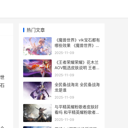
热门文章
《魔兽世界》vlk宝石都有
哪些效果 《魔兽世界》手
游版
2025-11-09
《王者荣耀荣耀》花木兰
AOV甄选皮肤说明 王者荣
耀荣耀之章命运篇
2025-11-09
兽世
全民备战海龙 全民备战海
宝石
龙是谁
2025-11-09
与平精英耀粉歌者皮肤好
看吗 和平精英耀粉歌者捏
脸数据
2025-11-09