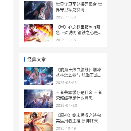
世界守卫军兑换码集合 世
界守卫军兑换码
2025-11-06
《lol》心之钢宝箱bug紧
急下架说明 钢铁之心是什
么型号
2025-11-06
经典文章
《航海王热血航线》荆棘
丛林怎么参与 航海王热血
航线七水之城宝藏探寻
2025-08-05
王者荣耀缓存是什么 王者
荣耀缓存是什么意思
2025-04-30
《原神》终末嗟叹之诗完
美运用者主推 原神终末嗟
叹之弓
2025-10-19