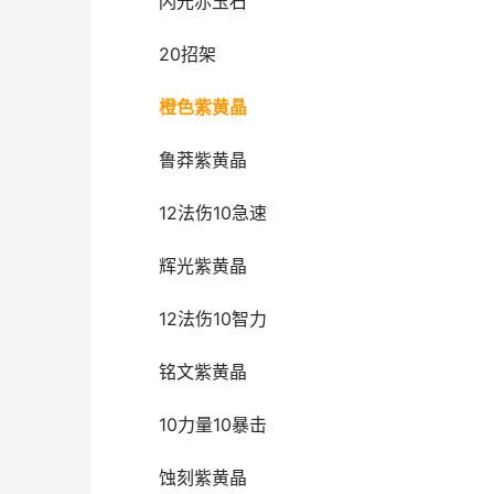
闪光赤玉石
20招架
橙色紫黄晶
鲁莽紫黄晶
12法伤10急速
辉光紫黄晶
12法伤10智力
铭文紫黄晶
10力量10暴击
蚀刻紫黄晶