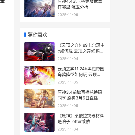
k全
原神4.4沉玉谷绝版武器
在哪里 沉玉分析
2025-11-09
猜你喜欢
《云顶之弈》s9卡尔玛主
c如何玩 云顶之弈s9羁绊
一览表
2025-11-04
云顶之弈11.24b黑魔帝国
乌鸦阵型如何玩 云顶
11.13黑夜
2025-11-05
原神3.4前瞻直播兑换码
同享 原神3月6日直播
2025-11-05
《原神》莱依拉突破材料
是啥子 lofter莱依
2025-11-04