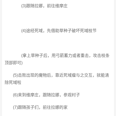
(3)跟随拉娜，前往维摩庄
(4)途经死域，先借助草种子破坏死域枝节
(拿上草种子后，用弓箭蓄力或者重击，攻击枝条
顶部即可)
(5)击败出现的魔物后，靠近死域瘤与之交互，就能清
除死域啦
(6)来到维摩庄，跟随拉娜，参观村子
(7)跟随孩子们，前往拉娜的家