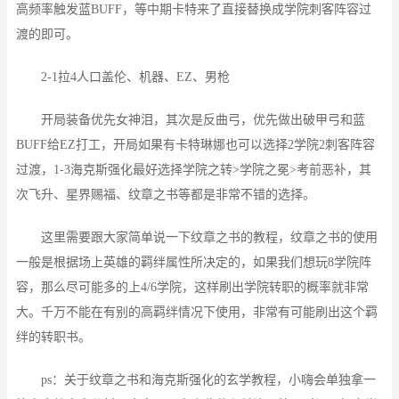
高频率触发蓝BUFF，等中期卡特来了直接替换成学院刺客阵容过
渡的即可。
2-1拉4人口盖伦、机器、EZ、男枪
开局装备优先女神泪，其次是反曲弓，优先做出破甲弓和蓝
BUFF给EZ打工，开局如果有卡特琳娜也可以选择2学院2刺客阵容
过渡，1-3海克斯强化最好选择学院之转>学院之冕>考前恶补，其
次飞升、星界赐福、纹章之书等都是非常不错的选择。
这里需要跟大家简单说一下纹章之书的教程，纹章之书的使用
一般是根据场上英雄的羁绊属性所决定的，如果我们想玩8学院阵
容，那么尽可能多的上4/6学院，这样刷出学院转职的概率就非常
大。千万不能在有别的高羁绊情况下使用，非常有可能刷出这个羁
绊的转职书。
ps：关于纹章之书和海克斯强化的玄学教程，小嗨会单独拿一