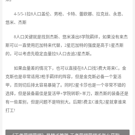
4-5/5-1拉8人口盖伦、男枪、卡特、蕾欧娜、拉克丝、永恩、
悠米、杰斯
8人口关键就是找到杰斯、悠米凑出8学院羁绊，如果没有来杰
斯可以一直使用厄加特来代替，2星厄加特的强度是高于1星杰斯
的，可以考虑先稳定血量拉9人口去追2星杰斯。
如果血量差的情况下，也可以直接在8人口找5费大哥来C，金
克斯也是非常适用2枪手羁绊的阵容，但是金克斯必备一个复活
甲，否则切后排太容易暴毙了。同时2星卡莎也是一个非常不错的
选择，但是装备最佳是复活甲+学院转职+羊刀，跟杰斯的装备还是
有一些差别，但是问题不是特别大。后期5费主C谁先2星就拿谁来
打工!