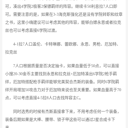
可，凑出4学院2极客2保镖羁绊的阵容。继续卡50利息拉7人口即
可。需要注意的是，如果在3-3海克斯强化还是没有学院转职和纹章
之书，这里小嗨建议可以考虑其他的阵容，能够白嫖永恩或者拉克
丝也可以考虑直接6学院过渡。
4-1拉7人口盖伦、卡特琳娜、蕾欧娜、永恩、男枪、厄加特、
拉克丝
7人口根据质量是否决定抽卡，如果血量低于50点，可以直接
小搜20-30金币主要找到永恩和拉克丝+厄加特凑出6学院2枪手羁
绊，厄加特搭配枪手羁绊能够完美契合杰斯的装备。同时6学院羁
绊开局增加50攻击力对于厄加特来说也至关重要。如果血量高于70
点，可以考虑直接4-5拉8人口去找阵容主C。
同时选秀的时候有杰斯直接拿下来，不用考虑任何一个装备，
装备后期如果是大棒、腰带、锁子甲这些可以通过2星合成卡下
来。