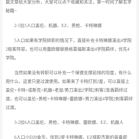
篇文章给大家分析，大家可以点个收藏和关注，第一时间了解玄学
秘籍~
2-5拉5人口盖伦、机器、EZ、男枪、卡特琳娜
5人口如果有学院转职的情况下，直接补充卡特琳娜凑出4学院
2极客阵容，也可以用蕾欧娜替换格雷福斯凑出4学院羁绊，优先4
学院。
当然如果没有转职可以补充一个保镖支撑前排的坦度，有什么
用什么，这里只是过渡使用。如果来了卡特打到2星，可以直接上
盖伦+卡特+诺斯克+机器+老鼠/男刀凑出2学院2刺客2圣盾羁绊过
渡，也可以盖伦+男枪+卡特琳娜+蕾欧娜+男刀凑出4学院2刺客羁绊
过渡。
3-2拉6人口盖伦、男枪、卡特琳娜、蕾欧娜、EZ、机器人
6人口小D20金币，找到2星卡特琳娜，EZ搭配杰斯的装备即