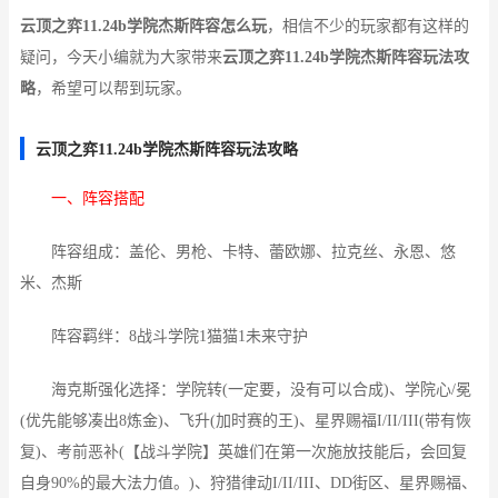
云顶之弈11.24b学院杰斯阵容怎么玩
，相信不少的玩家都有这样的
疑问，今天小编就为大家带来
云顶之弈11.24b学院杰斯阵容玩法攻
略
，希望可以帮到玩家。
云顶之弈11.24b学院杰斯阵容玩法攻略
一、阵容搭配
阵容组成：盖伦、男枪、卡特、蕾欧娜、拉克丝、永恩、悠
米、杰斯
阵容羁绊：8战斗学院1猫猫1未来守护
海克斯强化选择：学院转(一定要，没有可以合成)、学院心/冕
(优先能够凑出8炼金)、飞升(加时赛的王)、星界赐福I/II/III(带有恢
复)、考前恶补(【战斗学院】英雄们在第一次施放技能后，会回复
自身90%的最大法力值。)、狩猎律动I/II/III、DD街区、星界赐福、