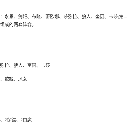
：永恩、剑姬、布隆、蕾欧娜、莎弥拉、狼人、奎因、卡莎;第
组成的两套阵容。
弥拉、狼人、奎因、卡莎
、歌姬、风女
盾、2保镖、2白魔