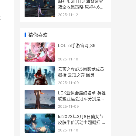
原神4.6旧日之海奇馈宝
箱全收集策略 原神4.6旧
日之海怎么去
2025-11-12
二
猜你喜欢
LOL lol手游官网_39
2025-11-10
云顶之弈s7.5幽影龙成员
概括 云顶之弈 幽灵
2025-11-09
LCK亚运会最终名单 英雄
联盟亚运会冠军分别是哪
个战队的
2025-11-09
lol2023年3月8日仙女节
皮肤半价活动主题概括 英
雄联盟8月30日
2025-11-10