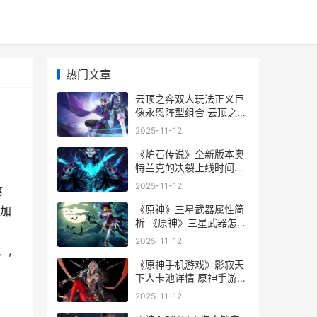
热门文章
云顶之弈双人玩法正义巨
像永恩阵型组合 云顶之弈
能双排吗
2025-11-12
《炉石传说》全新版本奥
特兰克的决裂上线时间介
绍 炉石传说全额返尘怎么
2025-11-12
第
搜索
《原神》三星武器属性简
加
析 《原神》三星武器怎么
得
2025-11-12
、,
《原神手机游戏》影寂天
下人卡池详情 原神手游
端游
2025-11-12