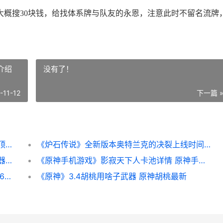
大概搜30块钱，给找体系牌与队友的永恩，注意此时不留名流牌
介绍
没有了！
-11-12
下一篇 
云顶之弈双人玩法正义巨像永恩阵型组合 云顶之弈能双排吗
《炉石传说》全新版本奥特兰克的决裂上线时间介绍 炉石传说全额返尘怎么搜索
《原神》三星武器属性简析 《原神》三星武器怎么得
《原神手机游戏》影寂天下人卡池详情 原神手游 端游
原神4.6旧日之海奇馈宝箱全收集策略 原神4.6旧日之海怎么去
《原神》3.4胡桃用啥子武器 原神胡桃最新