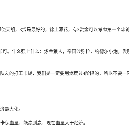
即使天胡，3赏是最好的，锦上添花，有3赏金可以考虑第一个忠
血即可。什么强上什么：炼金狼人，帝国沙弥拉，约德尔小炮，发
留队友的打工卡烬，我们是一定要用烬度过4阶段的，所以不要一
经济最大化。
量卡保血量，能赢则赢，现在血量大于经济。