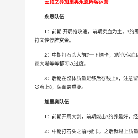
云顶之弈加里奥永恩阵容运营
永恩队伍
1：
前期 开局抢攻速，前期卖血为主，3约
符文传停牌赏金。
2：
中期打石头人前F一下嫖卡，3阶段保
家大嘴等等都可以过度。
3：
后期在整体质量足够后存钱上8，注意
贪着上8，保血最重要。
加里奥队伍
1：
前期开局大剑，前期能出3约养最好，
2：
中期打石头之前F嫖卡，之后就是上质