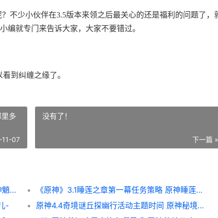
里呢？不少小伙伴在3.5版本来领之后最关心的还是福利的问题了，
戏小编就专门来告诉大家，大家不要错过。
以看到纠缠之缘了。
哪里多
没有了！
-11-07
下一篇 
《原神》3.5版本21个纠缠之缘领取位置 原神魈1.3版本
《原神》3.1睡莲之章第一幕任务策略 原神睡莲哪里多
儿-
原神4.4奇境谜丘探幽行活动主题时间 原神秘境迷踪