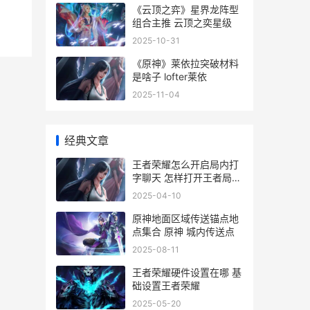
《云顶之弈》星界龙阵型
组合主推 云顶之奕星级
2025-10-31
《原神》莱依拉突破材料
是啥子 lofter莱依
2025-11-04
经典文章
王者荣耀怎么开启局内打
字聊天 怎样打开王者局内
打字聊天
2025-04-10
原神地面区域传送锚点地
点集合 原神 城内传送点
2025-08-11
王者荣耀硬件设置在哪 基
础设置王者荣耀
2025-05-20