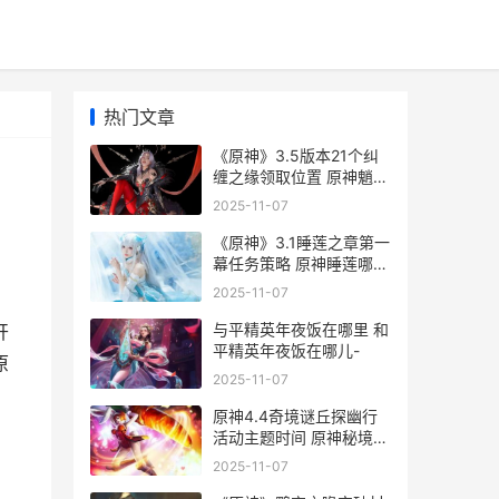
热门文章
《原神》3.5版本21个纠
缠之缘领取位置 原神魈
1.3版本
2025-11-07
《原神》3.1睡莲之章第一
幕任务策略 原神睡莲哪里
多
2025-11-07
与平精英年夜饭在哪里 和
开
平精英年夜饭在哪儿-
原
2025-11-07
原神4.4奇境谜丘探幽行
活动主题时间 原神秘境迷
踪
2025-11-07