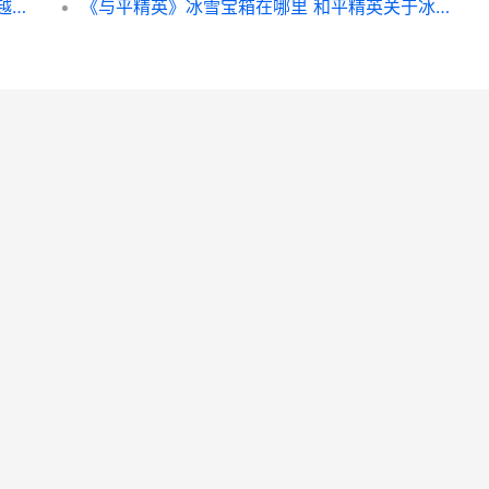
《原神》鹮穿之喙突破材料详细解答 原神穿越综漫
《与平精英》冰雪宝箱在哪里 和平精英关于冰的皮肤