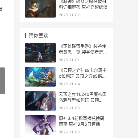
《原神》鹮穿之喙突破材
料详细解答 原神穿越综漫
就
2025-11-07
猜你喜欢
《英雄联盟手游》裂谷使
者意思一览 裂谷使者是什
么
2025-11-01
《云顶之弈》s9卡尔玛主
c如何玩 云顶之弈s9羁绊
一览表
2025-11-04
»
云顶之弈11.24b黑魔帝国
乌鸦阵型如何玩 云顶
11.13黑夜
2025-11-05
原神3.4前瞻直播兑换码
同享 原神3月6日直播
2025-11-05