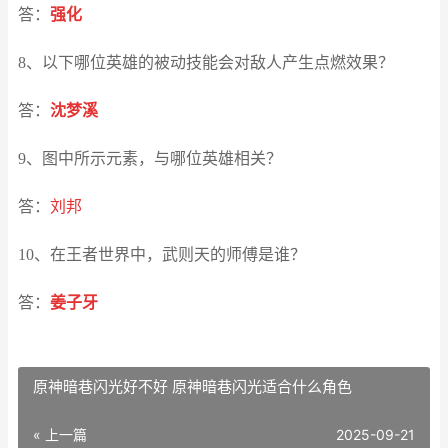
答：
强化
8、以下哪位英雄的被动技能会对敌人产生点燃效果？
答：
沈梦溪
9、图中所示元素，与哪位英雄相关？
答：
刘邦
10、在王者世界中，武则天的师傅是谁？
答：
姜子牙
原神暗巷闪光好不好 原神暗巷闪光适合什么角色
« 上一篇
2025-09-21