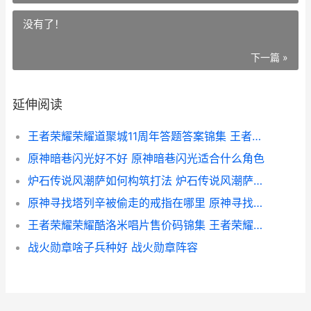
没有了！
下一篇 »
延伸阅读
王者荣耀荣耀道聚城11周年答题答案锦集 王者荣耀道尔
原神暗巷闪光好不好 原神暗巷闪光适合什么角色
炉石传说风潮萨如何构筑打法 炉石传说风潮萨卡组代码
原神寻找塔列辛被偷走的戒指在哪里 原神寻找塔列辛戒指
王者荣耀荣耀酷洛米唱片售价码锦集 王者荣耀太酷了
战火勋章啥子兵种好 战火勋章阵容