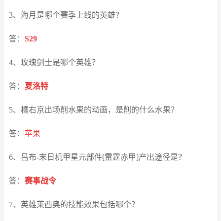
3、海月是哪个赛季上线的英雄？
答：
S29
4、玫瑰剑士是哪个英雄？
答：
夏洛特
5、橘右京出场削水果的动画，是削的什么水果？
答：
苹果
6、吕布-末日机甲星元部件[雷霆赤甲]产出途径是？
答：
赛事战令
7、英雄莱西奥的技能效果包括哪个？