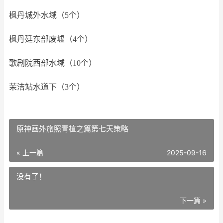
枫丹城外水域（5个）
枫丹廷东部废墟（4个）
歌剧院西部水域（10个）
茉洁站水道下（3个）
原神画外旅照青植之篇第七天策略
« 上一篇
2025-09-16
没有了！
下一篇 »