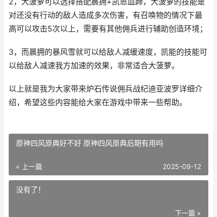
2，大菠萝可以选择搭配晨拥+凯恩血蹄，大菠萝的技能是
对还没有行动的敌人造成多次伤害，有召唤物的情况下最
高可以攻击5次以上，需要有其他佣兵进行辅助创造环境；
3，而晨拥的暴风雪就可以给敌人减缓速度，凯能的技能可
以给敌人减速我方加速的效果，非常适合大菠萝。
以上就是我为大家带来炉石传说佣兵战纪迪亚波罗详细介
绍，希望这些内容能给大家在游戏中带来一些帮助。
原神四风原典好不好 原神四风原典后期有用吗
« 上一篇
2025-09-12
没有了！
下一篇 »