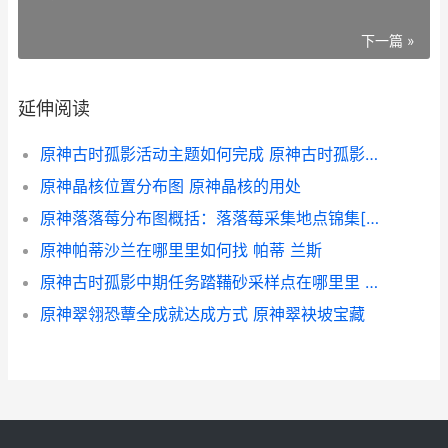
下一篇 »
延伸阅读
原神古时孤影活动主题如何完成 原神古时孤影活动是哪个版本
原神晶核位置分布图 原神晶核的用处
原神落落莓分布图概括：落落莓采集地点锦集[多图] 原神落落莓分布图高清
原神帕蒂沙兰在哪里里如何找 帕蒂 兰斯
原神古时孤影中期任务踏鞴砂采样点在哪里里 孤影是谁的材料
原神翠翎恐蕈全成就达成方式 原神翠袂坡宝藏