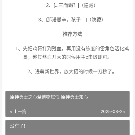
2、[...三而竭？]（隐藏）
3、[那诺曼辛，孩子！]（隐藏）
推荐方法
1、先把鸡哥打到残血，再用没有练度的雷角色活化鸡
哥，趁其丝血开大的时候用主c击败即可。
2、进萌新世界，放大招的时候一刀秒了。
原神勇士之心圣遗物属性 原神勇士知心
« 上一篇
2025-08-25
没有了！