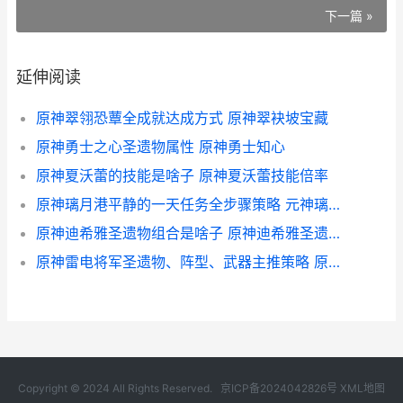
下一篇 »
延伸阅读
原神翠翎恐蕈全成就达成方式 原神翠袂坡宝藏
原神勇士之心圣遗物属性 原神勇士知心
原神夏沃蕾的技能是啥子 原神夏沃蕾技能倍率
原神璃月港平静的一天任务全步骤策略 元神璃月港平静的一天
原神迪希雅圣遗物组合是啥子 原神迪希雅圣遗物推荐词条
原神雷电将军圣遗物、阵型、武器主推策略 原神雷电将军圣遗物搭配
Copyright © 2024 All Rights Reserved.
京ICP备2024042826号
XML地图