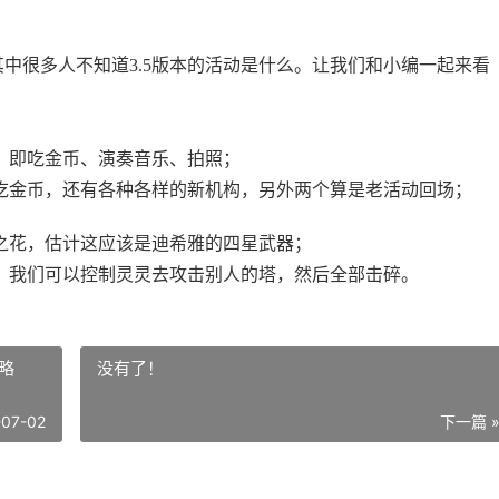
其中很多人不知道3.5版本的活动是什么。让我们和小编一起来看
，即吃金币、演奏音乐、拍照；
吃金币，还有各种各样的新机构，另外两个算是老活动回场；
之花，估计这应该是迪希雅的四星武器；
，我们可以控制灵灵去攻击别人的塔，然后全部击碎。
略
没有了！
-07-02
下一篇 