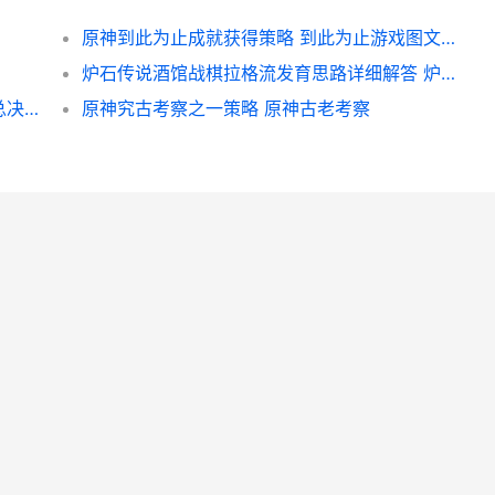
原神到此为止成就获得策略 到此为止游戏图文攻略
炉石传说酒馆战棋拉格流发育思路详细解答 炉石传说酒馆战棋回放怎么看
王者荣耀荣耀【简讯】广州TTG晋级春天赛总决赛 王者荣耀荣耀之章命运篇免费观看完整版
原神究古考察之一策略 原神古老考察