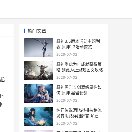
热门文章
原神3.5版本活动主题列
表 原神1.3活动速览
2026-07-02
原神到此为止成就获得策
略 到此为止游戏图文攻略
2026-07-02
一起
原神黑岩长剑满级属性如
何 原神 黑岩长剑
个
2026-07-02
神
炉石传说酒馆战棋拉格流
发育思路详细解答 炉石传
说酒馆战棋回放怎么看
2026-07-02