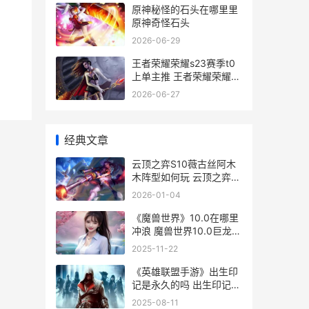
原神秘怪的石头在哪里里
原神奇怪石头
2026-06-29
王者荣耀荣耀s23赛季t0
上单主推 王者荣耀荣耀称
号哪个含金量最高
2026-06-27
经典文章
云顶之弈S10薇古丝阿木
木阵型如何玩 云顶之弈新
版本薇恩
2026-01-04
《魔兽世界》10.0在哪里
冲浪 魔兽世界10.0巨龙时
代
2025-11-22
《英雄联盟手游》出生印
记是永久的吗 出生印记是
永久的吗
2025-08-11