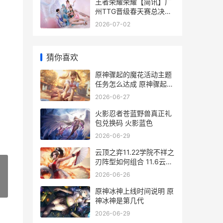
王者荣耀荣耀【简讯】广
州TTG晋级春天赛总决赛
王者荣耀荣耀之章命运篇
2026-07-02
免费观看完整版
猜你喜欢
原神骤起的魔花活动主题
任务怎么达成 原神骤起的
魔花可以组队吗
2026-06-27
火影忍者苍蓝野兽真正礼
包兑换码 火影蓝色
2026-06-29
云顶之弈11.22学院不祥之
刃阵型如何组合 11.6云顶
之弈
2026-06-26
»
原神冰神上线时间说明 原
神冰神是第几代
2026-06-29