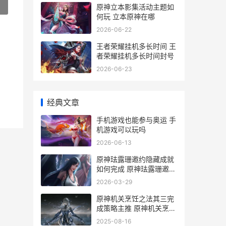
»
原神立本影集活动主题如
何玩 立本原神在哪
2026-06-22
王者荣耀挂机多长时间 王
者荣耀挂机多长时间封号
2026-06-23
经典文章
手机游戏也能参与奥运 手
机游戏可以玩吗
2026-06-13
原神珐露珊邀约隐藏成就
如何完成 原神珐露珊邀约
有几个成就
2026-03-29
原神机关烹饪之法其三完
成策略主推 原神机关烹饪
之法之一火怎么控制
2025-08-16