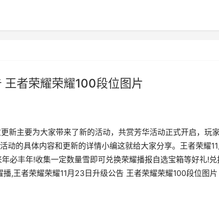
 王者荣耀荣耀100段位图片
这次更新主要为大家带来了新的活动，共赏芳华活动正式开启，玩
活动的具体内容和更新的详情小编这就给大家分享。王者荣耀11
来年必丰年!收集一定数量雪即可兑换荣耀播报自选宝箱等好礼!兑
9荣耀播,王者荣耀荣耀11月23日升级公告 王者荣耀荣耀100段位图片