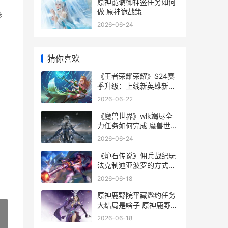
原神诡谲御神签任务如何
做 原神诡战策
参
2026-06-24
猜你喜欢
《王者荣耀荣耀》S24赛
季升级：上线新英雄新皮
肤 王者荣耀荣耀之章命运
2026-06-22
篇
《魔兽世界》wlk竭尽全
力任务如何完成 魔兽世界
wlkT10套哪里换
2026-06-24
《炉石传说》佣兵战纪玩
法克制迪亚波罗的方式同
享 炉石传说佣兵战纪pve
2026-06-18
最强阵容
原神鹿野院平藏邀约任务
大结局是啥子 原神鹿野院
平藏图片
2026-06-18