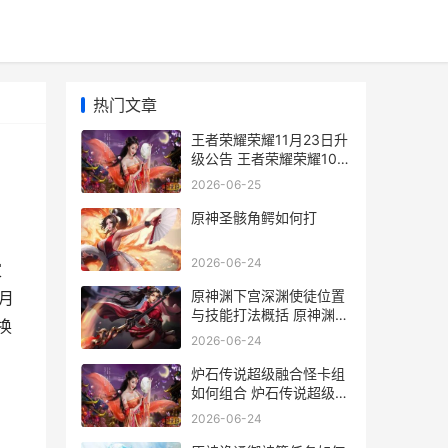
热门文章
王者荣耀荣耀11月23日升
级公告 王者荣耀荣耀100
段位图片
2026-06-25
原神圣骸角鳄如何打
2026-06-24
家
原神渊下宫深渊使徒位置
月
与技能打法概括 原神渊下
换
宫深渊使徒任务
2026-06-24
炉石传说超级融合怪卡组
如何组合 炉石传说超级融
合怪2021
2026-06-24