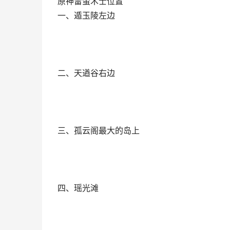
原神雷萤术士位置
一、遁玉陵左边
二、天遒谷右边
三、孤云阁最大的岛上
四、瑶光滩