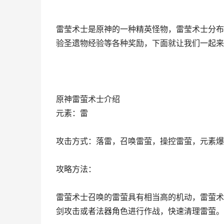
雷莹术士是原神的一种精英怪物，雷莹术士分布
验圣遗物经验等各种奖励，下面就让我们一起来
原神雷萤术士介绍
元素：雷
攻击方式：落雷，召唤雷萤，操控雷萤，元素爆
攻略方法：
雷萤术士召唤的雷萤具有相当高的机动，雷萤术
剑攻击或者法器角色进行作战，快速清理雷萤。