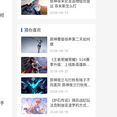
原神菲米尼圣遗物组合提
议 菲米斯怎么打
2026-06-23
经
猜你喜欢
原神蕈兽培养第二天如何
做
2026-06-16
《王者荣耀荣耀》S24赛
季升级：上线新英雄新皮
肤 王者荣耀荣耀之章命运
2026-06-22
篇
原神夜兰与行秋有啥子不
同差异 原神夜兰行秋有什
么区别
2026-06-17
《炉石传说》佣兵战纪玩
手
法克制迪亚波罗的方式同
享 炉石传说佣兵战纪pve
2026-06-18
最强阵容