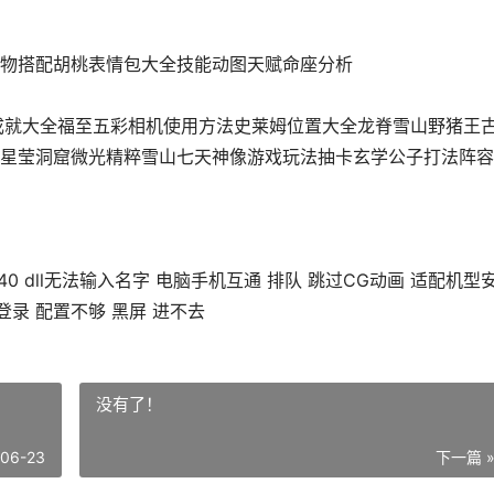
物搭配胡桃表情包大全技能动图天赋命座分析
藏成就大全福至五彩相机使用方法史莱姆位置大全龙脊雪山野猪王
星莹洞窟微光精粹雪山七天神像游戏玩法抽卡玄学公子打法阵容
P140 dll无法输入名字 电脑手机互通 排队 跳过CG动画 适配机型
录 配置不够 黑屏 进不去
没有了！
-06-23
下一篇 