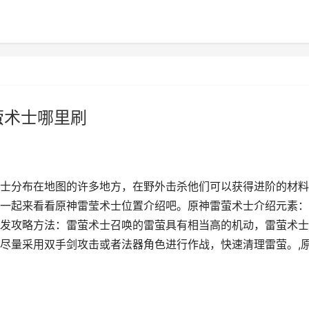
萤术士哪里刷
士分布在地图的许多地方，在野外击杀他们可以获得进阶的材料
一起来看看原神雷莹术士位置介绍吧。原神雷萤术士介绍元素：
发攻略方法：雷萤术士召唤的雷萤具有相当高的机动，雷萤术士
尽量采用双手剑攻击或者法器角色进行作战，快速清理雷萤。,