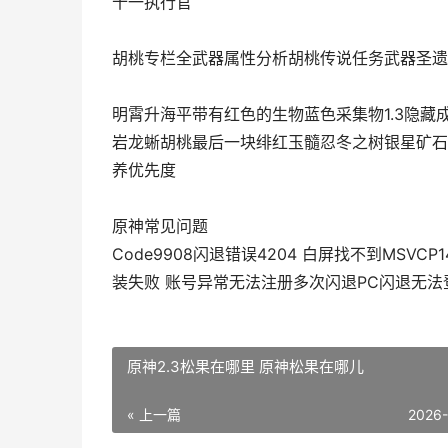
十一执行官
胡桃专栏全武器属性分析胡桃传说任务武器圣遗
明霄升海平带有红色的生物蓝色采集物1.3隐
岩龙蜥胡桃最后一块绯红玉髓忍冬之树银星矿石
养优先度
原神常见问题
Code9908闪退错误4204 白屏找不到MSVC
装失败 账号异常无法注册多次闪退PC闪退无法登
原神2.3松果在哪里 原神松果在哪儿
« 上一篇
2026