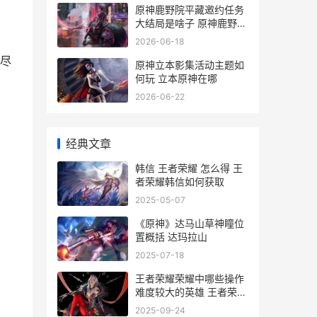
原神鹿野院平藏邀约任务
大结局是啥子 原神鹿野院
平藏图片
2026-06-18
尽
原神立本影集活动主题如
何玩 立本原神在哪
2026-06-22
经典文章
韩信 王者荣耀 怎么得 王
者荣耀韩信如何获取
2025-05-07
《原神》达马山草神瞳位
置概括 达玛拉山
2025-07-18
王者荣耀荣耀中哪些操作
难度较大的英雄 王者荣耀
荣耀中国节联动宣传图官
2025-09-24