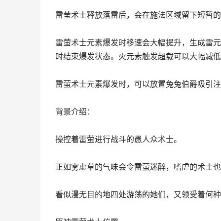
雷莹术士释放落雷后，会在施法区域留下短暂的
雷萤术士元素爆发时移速会大幅提升，生成雷元
时结束爆发状态。火元素触发超载可以大幅减低
雷萤术士元素爆发时，可以放置兔兔伯爵吸引注
背景介绍：
操控着雷萤进行战斗的愚人众术士。
正如雾虚草的气味会令雷萤迷醉，嗜虐的术士也
看似漫无目的地四处游荡的她们，又领受着何种不