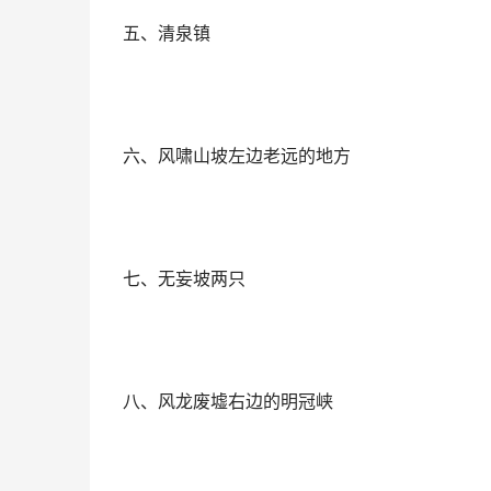
五、清泉镇
六、风啸山坡左边老远的地方
七、无妄坡两只
八、风龙废墟右边的明冠峡