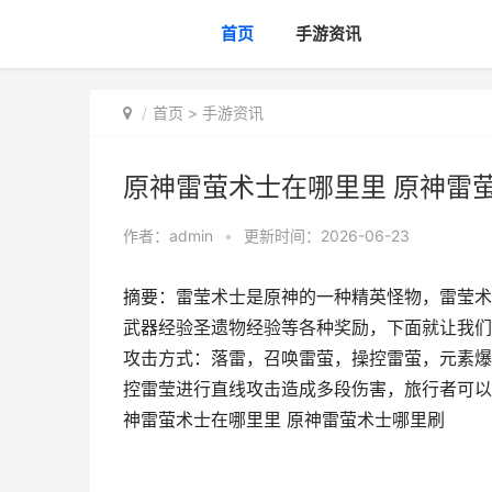
首页
手游资讯
首页
>
手游资讯
原神雷萤术士在哪里里 原神雷
作者：
admin
•
更新时间：2026-06-23
摘要：雷莹术士是原神的一种精英怪物，雷莹术
武器经验圣遗物经验等各种奖励，下面就让我们
攻击方式：落雷，召唤雷萤，操控雷萤，元素爆
控雷莹进行直线攻击造成多段伤害，旅行者可以
神雷萤术士在哪里里 原神雷萤术士哪里刷