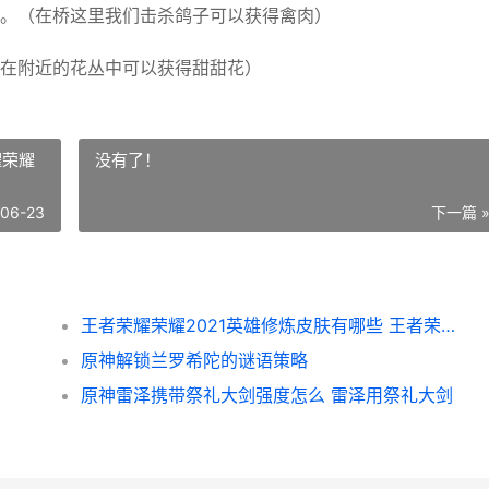
。（在桥这里我们击杀鸽子可以获得禽肉）
在附近的花丛中可以获得甜甜花）
耀荣耀
没有了！
-06-23
下一篇 
王者荣耀荣耀2021英雄修炼皮肤有哪些 王者荣耀荣耀200pro能开多少帧
原神解锁兰罗希陀的谜语策略
原神雷泽携带祭礼大剑强度怎么 雷泽用祭礼大剑