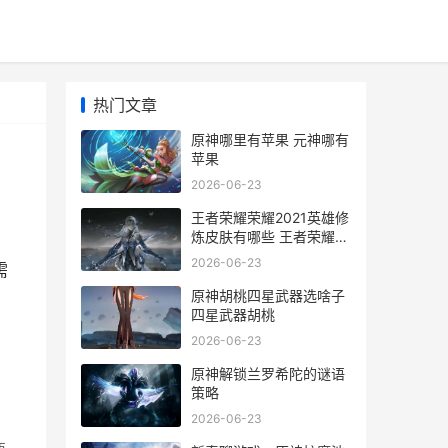
热门文章
原神哪里有苹果 元神哪有
苹果
2026-06-23
王者荣耀荣耀2021英雄修
炼皮肤有哪些 王者荣耀荣
耀200pro能开多少帧
2026-06-23
需
原神胡桃四星武器选啥子
四星武器胡桃
2026-06-23
原神解锁兰罗希陀的谜语
策略
2026-06-23