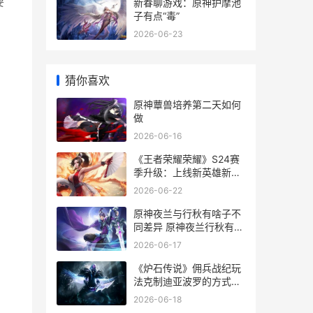
要
新春聊游戏：原神护摩池
子有点“毒”
2026-06-23
猜你喜欢
原神蕈兽培养第二天如何
做
2026-06-16
《王者荣耀荣耀》S24赛
季升级：上线新英雄新皮
肤 王者荣耀荣耀之章命运
2026-06-22
篇
原神夜兰与行秋有啥子不
同差异 原神夜兰行秋有什
么区别
2026-06-17
《炉石传说》佣兵战纪玩
法克制迪亚波罗的方式同
享 炉石传说佣兵战纪pve
2026-06-18
最强阵容