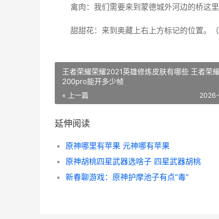
禽肉：我们需要来到蒙德城外河边的桥这里
甜甜花：来到奥藏上右上方标记的位置。（
王者荣耀荣耀2021英雄修炼皮肤有哪些 王者荣
200pro能开多少帧
« 上一篇
2026
延伸阅读
原神哪里有苹果 元神哪有苹果
原神胡桃四星武器选啥子 四星武器胡桃
新春聊游戏：原神护摩池子有点“毒”