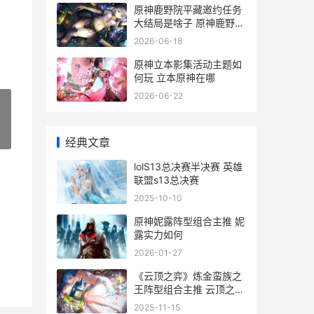
原神鹿野院平藏邀约任务
大结局是啥子 原神鹿野院
平藏图片
2026-06-18
原神立本影集活动主题如
何玩 立本原神在哪
2026-06-22
»
经典文章
lolS13总决赛半决赛 英雄
联盟s13总决赛
2025-10-10
原神妮露阵型组合主推 妮
露实力如何
2026-01-27
《云顶之弈》炼金蛮族之
王阵型组合主推 云顶之弈
新版本阵容推荐炼狱
2025-11-15