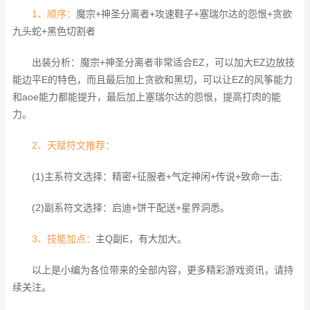
1、顺序：
魔宗+神圣分离者+攻速鞋子+塞瑞尔达的怨恨+贪欲
九头蛇+黑色切割者
出装分析：魔宗+神圣分离者非常适合EZ，可以加大EZ边放技
能边平E的特色，而且最后加上贪欲和黑切，可以让EZ的风筝能力
和aoe能力都能提升，最后加上塞瑞尔达的怨恨，提高打肉的能
力。
2、天赋符文推荐：
(1)主系符文选择：精密+征服者+气定神闲+传说+致命一击;
(2)副系符文选择：启迪+饼干配送+星界洞悉。
3、技能加点：
主Q副E，有大加大。
以上是小编为各位带来的全部内容，更多精彩游戏资讯，请持
续关注。