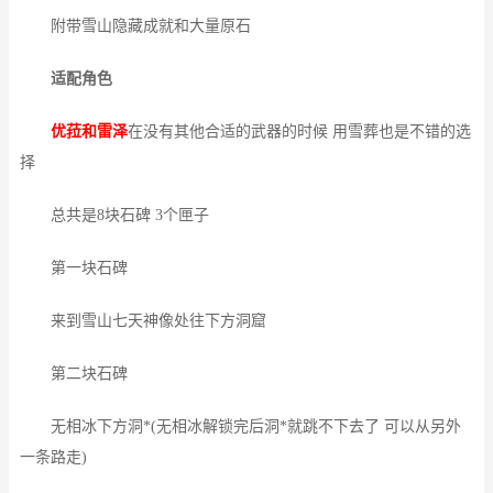
附带雪山隐藏成就和大量原石
适配角色
优菈和雷泽
在没有其他合适的武器的时候 用雪葬也是不错的选
择
总共是8块石碑 3个匣子
第一块石碑
来到雪山七天神像处往下方洞窟
第二块石碑
无相冰下方洞*(无相冰解锁完后洞*就跳不下去了 可以从另外
一条路走)