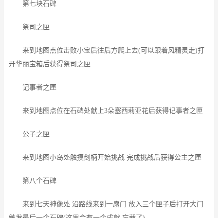
第七块石碑
祭司之匣
来到地图点位击败小宝后往后方爬上去(可以跟着风精灵走)打
开华丽宝箱后获得祭司之匣
记事者之匣
来到地图点位在石碑处献上3朵塞西莉亚花后获得记事者之匣
公子之匣
来到地图小岛处触摸剑柄开始挑战 完成挑战后获得公主之匣
第八个石碑
来到七天神像处 沿路线来到一扇门 放入三个匣子后打开大门
触发最后一个石碑(这里会有一个成就 忘截了)