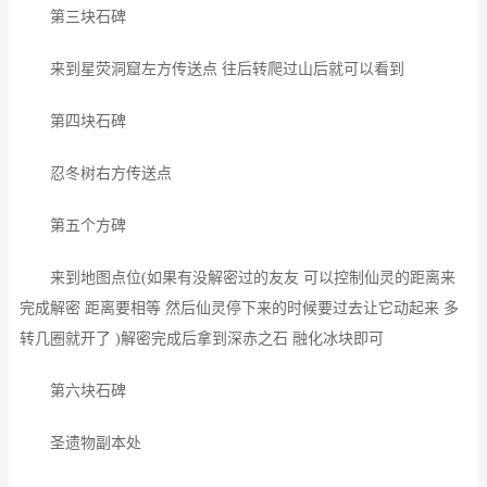
第三块石碑
来到星荧洞窟左方传送点 往后转爬过山后就可以看到
第四块石碑
忍冬树右方传送点
第五个方碑
来到地图点位(如果有没解密过的友友 可以控制仙灵的距离来
完成解密 距离要相等 然后仙灵停下来的时候要过去让它动起来 多
转几圈就开了 )解密完成后拿到深赤之石 融化冰块即可
第六块石碑
圣遗物副本处