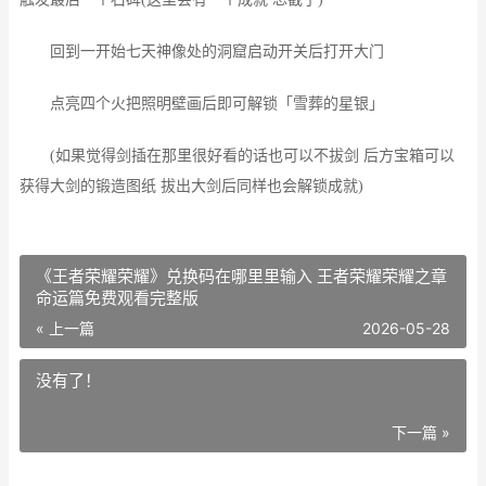
回到一开始七天神像处的洞窟启动开关后打开大门
点亮四个火把照明壁画后即可解锁「雪葬的星银」
(如果觉得剑插在那里很好看的话也可以不拔剑 后方宝箱可以
获得大剑的锻造图纸 拔出大剑后同样也会解锁成就)
《王者荣耀荣耀》兑换码在哪里里输入 王者荣耀荣耀之章
命运篇免费观看完整版
« 上一篇
2026-05-28
没有了！
下一篇 »