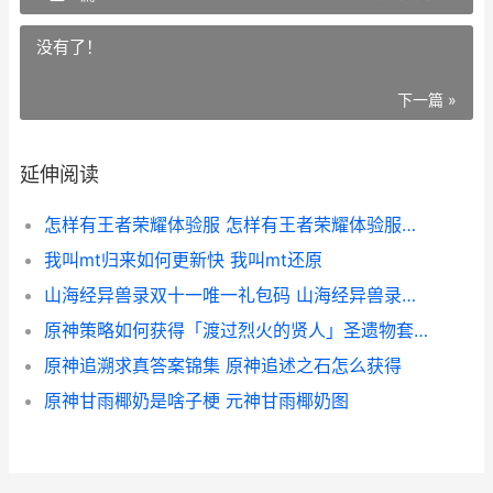
没有了！
下一篇 »
延伸阅读
怎样有王者荣耀体验服 怎样有王者荣耀体验服账号
我叫mt归来如何更新快 我叫mt还原
山海经异兽录双十一唯一礼包码 山海经异兽录双子寻宝
原神策略如何获得「渡过烈火的贤人」圣遗物套装 原神策划是谁-
原神追溯求真答案锦集 原神追述之石怎么获得
原神甘雨椰奶是啥子梗 元神甘雨椰奶图