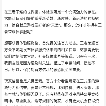
在王者荣耀的世界里，体验服可是一个充满魅力的存在。
它能让玩家们提前感受新英雄、新皮肤、新玩法的独特魅
力，简直就是游戏爱好者的“天堂”。那么，怎样才能拥有王
者荣耀体验服呢？
想要获得体验服资格，首先得关注官方动态。王者荣耀官
方会不定期发布体验服资格申请的相关信息，这就需要玩
家们时刻留意官网、社交媒体账号等渠道。记得有一次，
我朋友就是因为没及时关注，错过了申请时间，懊恼不
已。所以，保持对官方信息的敏感度至关重要。
玩家信誉也是关键因素。官方十分看重玩家在正式服的游
戏行为和信誉。要是经常违规，比如挂机、送人头等，那
基本就与体验服无缘了。只有那些在游戏中秉持公平竞技
精神，尊重队友、遵守规则的玩家，才有更大机会获得资