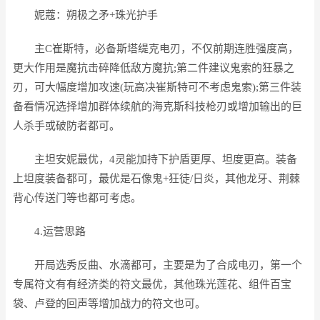
妮蔻：朔极之矛+珠光护手
主C崔斯特，必备斯塔缇克电刃，不仅前期连胜强度高，
更大作用是魔抗击碎降低敌方魔抗;第二件建议鬼索的狂暴之
刃，可大幅度增加攻速(玩高决崔斯特可不考虑鬼索);第三件装
备看情况选择增加群体续航的海克斯科技枪刃或增加输出的巨
人杀手或破防者都可。
主坦安妮最优，4灵能加持下护盾更厚、坦度更高。装备
上坦度装备都可，最优是石像鬼+狂徒/日炎，其他龙牙、荆棘
背心传送门等也都可考虑。
4.运营思路
开局选秀反曲、水滴都可，主要是为了合成电刃，第一个
专属符文有有经济类的符文最优，其他珠光莲花、组件百宝
袋、卢登的回声等增加战力的符文也可。