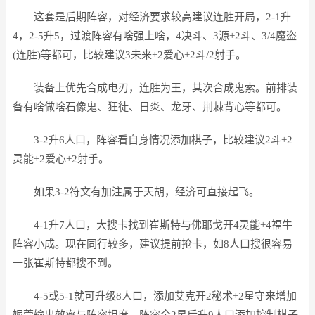
这套是后期阵容，对经济要求较高建议连胜开局，2-1升
4，2-5升5，过渡阵容有啥强上啥，4决斗、3源+2斗、3/4魔盗
(连胜)等都可，比较建议3未来+2爱心+2斗/2射手。
装备上优先合成电刃，连胜为王，其次合成鬼索。前排装
备有啥做啥石像鬼、狂徒、日炎、龙牙、荆棘背心等都可。
3-2升6人口，阵容看自身情况添加棋子，比较建议2斗+2
灵能+2爱心+2射手。
如果3-2符文有加注属于天胡，经济可直接起飞。
4-1升7人口，大搜卡找到崔斯特与佛耶戈开4灵能+4福牛
阵容小成。现在同行较多，建议提前抢卡，如8人口搜很容易
一张崔斯特都搜不到。
4-5或5-1就可升级8人口，添加艾克开2秘术+2星守来增加