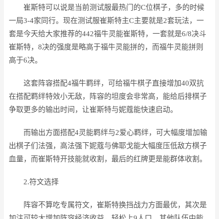
崔斯特可以说是当前测试服最热门的C位棋子，多的时候
一局3-4家同行。现在测试服崔斯特主C主要就是2套玩法，一
套是今天给大家推荐的442福牛灵能崔斯特，一套就是6/8决斗
崔斯特，8决的强度是略高于福牛灵能拼的，而福牛灵能拼则
高于6决。
这套阵容搭配4福牛羁绊，可给福牛棋子直接增加40双抗
在搭配羁绊特效小无敌，阵容的坦度会非常高，能给后排棋子
争取更多的输出时间，让崔斯特与妮蔻能快速启动。
而输出方面搭配4灵能羁绊与2爱心羁绊，可大幅度增加输
出棋子们法强，高法强下妮蔻与佛耶戈能大幅度压低敌方棋子
血量，而崔斯特开技能就收割，最后的红牌更是能群体收割。
2.符文选择
阵容不算吃专属符文，崔斯特换挡战力方面最优，其次是
加注可较大增加阵容经济收益，轻松上9人口。其他队伍中能