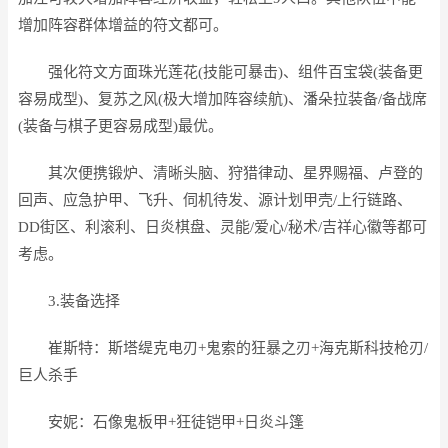
增加阵容群体增益的符文都可。
强化符文方面珠光莲花(技能可暴击)、组件百宝袋(装备更
容易成型)、复苏之风(极大增加阵容续航)、潘朵拉装备/备战席
(装备与棋子更容易成型)最优。
其次便携锻炉、清晰头脑、狩猎律动、星界赐福、卢登的
回声、应急护甲、飞升、伺机待发、源计划甲壳/上行链路、
DD街区、利滚利、日炎棋盘、灵能/爱心/秘术/吉祥心徽等都可
考虑。
3.装备选择
崔斯特：斯塔缇克电刃+鬼索的狂暴之刃+海克斯科技枪刃/
巨人杀手
安妮：石像鬼板甲+狂徒铠甲+日炎斗篷