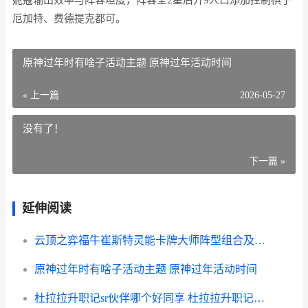
妮蔻输出效率与阵容坦度，阵容全2星后升9人口添加控制棋子
厄加特、费德提克都可。
原神过年时有啥子活动主题 原神过年活动时间
« 上一篇
2026-05-27
没有了！
下一篇 »
延伸阅读
云顶之弈福牛崔斯特灵能卡牌大师阵型组合及装备主推 云顶之弈福牛新棋盘视频
原神过年时有啥子活动主题 原神过年活动时间
杜拉拉升职记sr伙伴哪个好同享 杜拉拉升职记手游