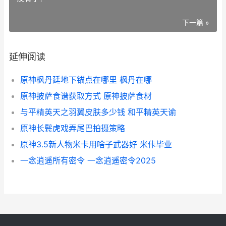
下一篇 »
延伸阅读
原神枫丹廷地下锚点在哪里 枫丹在哪
原神披萨食谱获取方式 原神披萨食材
与平精英天之羽翼皮肤多少钱 和平精英天谕
原神长鬓虎戏弄尾巴拍摄策略
原神3.5新人物米卡用啥子武器好 米佧毕业
一念逍遥所有密令 一念逍遥密令2025