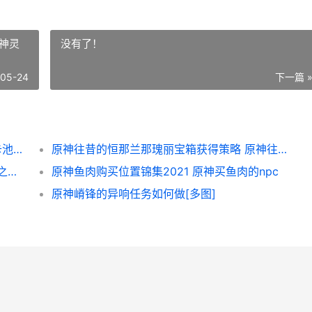
神灵
没有了！
-05-24
下一篇 
原神5.5卡池四星陪跑人物都有谁 原神五星卡池顺序_1
原神往昔的恒那兰那瑰丽宝箱获得策略 原神往昔神灵
云顶之弈s8.5灵能卡牌大师阵型如何玩 云顶之奕 灵风
原神鱼肉购买位置锦集2021 原神买鱼肉的npc
原神嵴锋的异响任务如何做[多图]