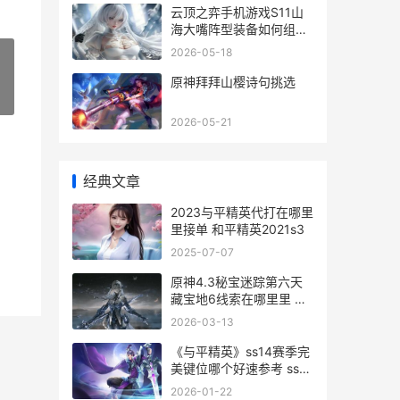
云顶之弈手机游戏S11山
海大嘴阵型装备如何组合
云顶之弈手机游戏怎么玩
2026-05-18
原神拜拜山樱诗句挑选
»
2026-05-21
经典文章
2023与平精英代打在哪里
里接单 和平精英2021s3
2025-07-07
原神4.3秘宝迷踪第六天
藏宝地6线索在哪里里 原
神2.0秘宝迷踪藏宝图4
2026-03-13
《与平精英》ss14赛季完
美键位哪个好速参考 ss7
和平精英
2026-01-22