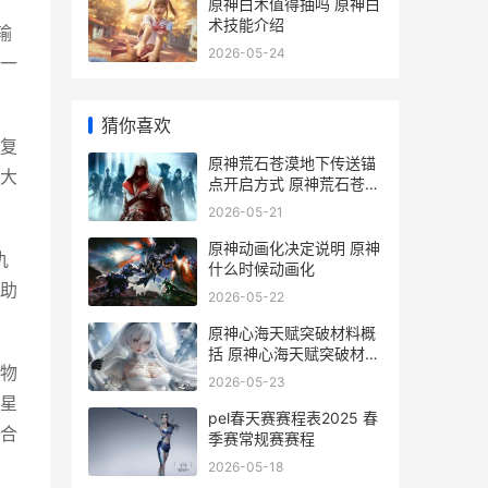
原神白术值得抽吗 原神白
术技能介绍
输
2026-05-24
一
猜你喜欢
复
原神荒石苍漠地下传送锚
大
点开启方式 原神荒石苍漠
地图上白色种子标记是什
2026-05-21
么
原神动画化决定说明 原神
仇
什么时候动画化
助
2026-05-22
原神心海天赋突破材料概
括 原神心海天赋突破材料
物
一览
2026-05-23
星
pel春天赛赛程表2025 春
合
季赛常规赛赛程
2026-05-18