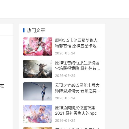
热门文章
原神5.5卡池四星陪跑人
物都有谁 原神五星卡池顺
序_1
2026-05-24
原神往昔的恒那兰那瑰丽
宝箱获得策略 原神往昔神
灵
2026-05-24
，
云顶之弈s8.5灵能卡牌大
在
师阵型如何玩 云顶之奕
星
灵风
2026-05-24
原神鱼肉购买位置锦集
2021 原神买鱼肉的npc
2026-05-24