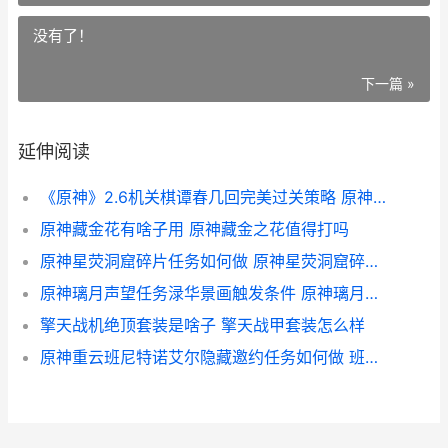
没有了！
下一篇 »
延伸阅读
《原神》2.6机关棋谭春几回完美过关策略 原神2.0机关
原神藏金花有啥子用 原神藏金之花值得打吗
原神星荧洞窟碎片任务如何做 原神星荧洞窟碎片视频
原神璃月声望任务渌华景画触发条件 原神璃月声望任务失踪的矿工怎么触发
擎天战机绝顶套装是啥子 擎天战甲套装怎么样
原神重云班尼特诺艾尔隐藏邀约任务如何做 班尼特大招和重云e