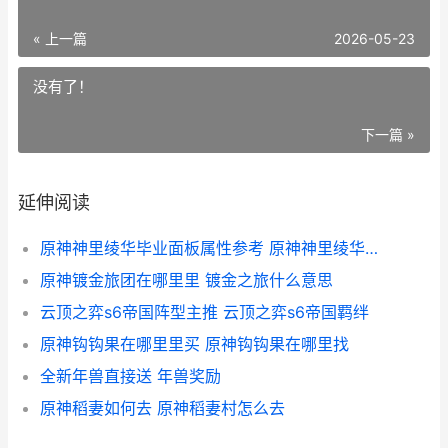
« 上一篇
2026-05-23
没有了！
下一篇 »
延伸阅读
原神神里绫华毕业面板属性参考 原神神里绫华怎么算毕业
原神镀金旅团在哪里里 镀金之旅什么意思
云顶之弈s6帝国阵型主推 云顶之弈s6帝国羁绊
原神钩钩果在哪里里买 原神钩钩果在哪里找
全新年兽直接送 年兽奖励
原神稻妻如何去 原神稻妻村怎么去