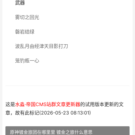
武器
雾切之回光
磐岩结绿
波乱月由经津天目影打刀
笼钓瓶一心
这是
水淼·帝国CMS站群文章更新器
的试用版本更新的文
章，故有此标记(2026-05-23 08:13:01)
原神镀金旅团在哪里里 镀金之旅什么意思