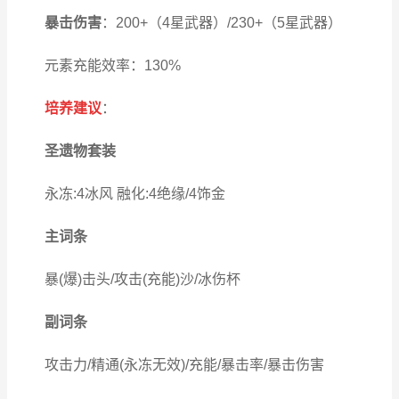
暴击伤害
：200+（4星武器）/230+（5星武器）
元素充能效率：130%
培养建议
：
圣遗物套装
永冻:4冰风 融化:4绝缘/4饰金
主词条
暴(爆)击头/攻击(充能)沙/冰伤杯
副词条
攻击力/精通(永冻无效)/充能/暴击率/暴击伤害